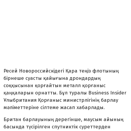
Ресей Новороссийскідегі Қара теңіз флотының
бірнеше суасты қайығына дрондардың
соққысынан қорғайтын металл қорғаныс
қаңқаларын орнатты. Бұл туралы Business Insider
Ұлыбритания Қорғаныс министрлігінің барлау
мәліметтеріне сілтеме жасап хабарлады.
Британ барлауының дерегінше, маусым айының
басында түсірілген спутниктік суреттерден