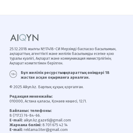
25.12.2018 жылғы №17418-СИ Мерзімді баспасөз басылымын,
ақпараттық агенттікті және желілік басылымды есепке қою
туралы куәлігі, Ақпарат және коммуникация министрлігінің
Ақпарат комитетімен берілген.
Бұл желілік ресурстың ақпараттық өнімдері 18
жастан асқан оқырманға арналған.
© 2025 Aikyn.kz. Барлық құқық қорғалған.
Редакция мекенжайы:
010000, Астана қаласы, Қонаев көшесі, 12/1.
Байланыс телефоны:
8 (7172) 76-84-66.
E-mail:
aikyn.kz.gazeti@gmail.com
Жарнама бөлімі:
8 701 675 42 14
E-mail:
reklama.liter@gmail.com