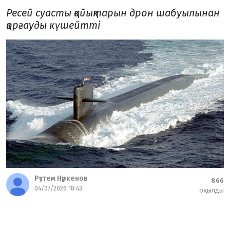
Ресей суасты қайықтарын дрон шабуылынан
қорғауды күшейтті
Рүстем Нүркенов
866
04/07/2026 18:43
оқылды