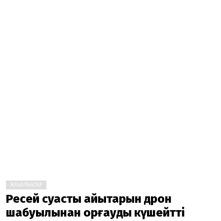
ЖАҢАЛЫҚТАР
Ресей суасты қайықтарын дрон
шабуылынан қорғауды күшейтті