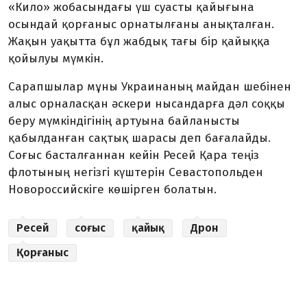
«Кило» жобасындағы үш суасты қайығына
осындай қорғаныс орнатылғаны анықталған.
Жақын уақытта бұл жабдық тағы бір қайыққа
қойылуы мүмкін.
Сарапшылар мұны Украинаның майдан шебінен
алыс орналасқан әскери нысандарға дәл соққы
беру мүмкіндігінің артуына байланысты
қабылданған сақтық шарасы деп бағалайды.
Соғыс басталғаннан кейін Ресей Қара теңіз
флотының негізгі күштерін Севастопольден
Новороссийскіге көшірген болатын.
Ресей
соғыс
қайық
Дрон
Қорғаныс