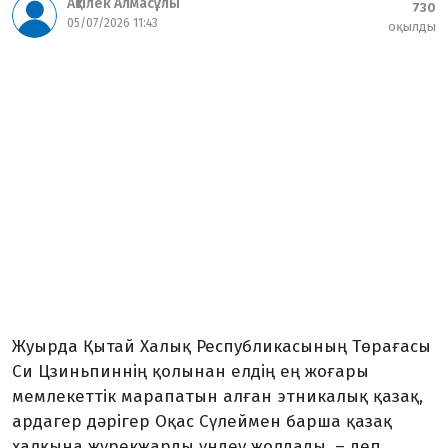
Ақтілек Алмасұлы
730
05/07/2026 11:43
оқылды
Жуырда Қытай Халық Республикасының Төрағасы
Си Цзиньпиннің қолынан елдің ең жоғары
мемлекеттік марапатын алған этникалық қазақ,
ардагер дәрігер Оқас Сүлеймен барша қазақ
халқына жүрекжарды үндеу жолдады, – деп