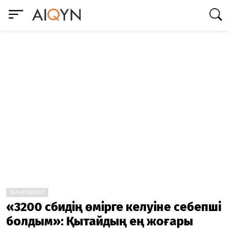
ЖАҢАЛЫҚТАР
«3200 сәбидің өмірге келуіне себепші
болдым»: Қытайдың ең жоғары