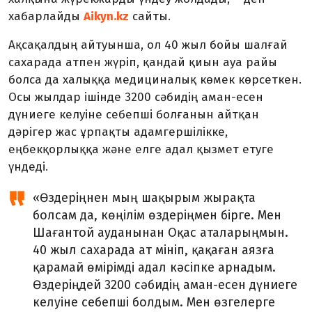
хабарлайды
Aikyn.kz
сайты.
Ақсақалдың айтуынша, ол 40 жыл бойы шалғай
сахарада атпен жүріп, қандай қиын ауа райы
болса да халыққа медициналық көмек көрсеткен.
Осы жылдар ішінде 3200 сәбидің аман-есен
дүниеге келуіне себепші болғанын айтқан
дәрігер жас ұрпақты адамгершілікке,
еңбекқорлыққа және елге адал қызмет етуге
үндеді.
«Өздеріңнен мың шақырым жырақта
болсам да, көңілім өздеріңмен бірге. Мен
Шағантой ауданынан Оқас аталарыңмын.
40 жыл сахарада ат мініп, қақаған аязға
қарамай өмірімді адал кәсіпке арнадым.
Өздеріңдей 3200 сәбидің аман-есен дүниеге
келуіне себепші болдым. Мен өзгелерге