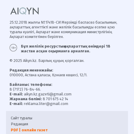
25.12.2018 жылғы №17418-СИ Мерзімді баспасөз басылымын,
ақпараттық агенттікті және желілік басылымды есепке қою
туралы куәлігі, Ақпарат және коммуникация министрлігінің
Ақпарат комитетімен берілген.
Бұл желілік ресурстың ақпараттық өнімдері 18
жастан асқан оқырманға арналған.
© 2025 Aikyn.kz. Барлық құқық қорғалған.
Редакция мекенжайы:
010000, Астана қаласы, Қонаев көшесі, 12/1.
Байланыс телефоны:
8 (7172) 76-84-66.
E-mail:
aikyn.kz.gazeti@gmail.com
Жарнама бөлімі:
8 701 675 42 14
E-mail:
reklama.liter@gmail.com
Сайт туралы
Редакция
PDF | онлайн газет