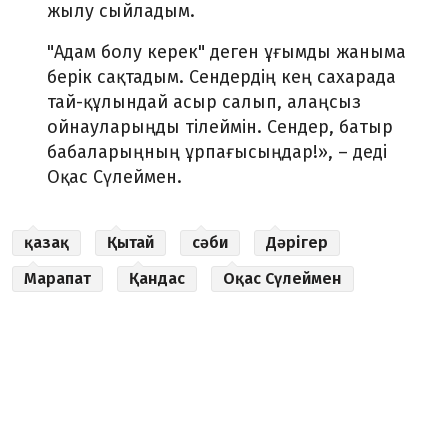
жылу сыйладым.
"Адам болу керек" деген ұғымды жаныма
берік сақтадым. Сендердің кең сахарада
тай-құлындай асыр салып, алаңсыз
ойнауларыңды тілеймін. Сендер, батыр
бабаларыңның ұрпағысыңдар!», – деді
Оқас Сүлеймен.
қазақ
Қытай
сәби
Дәрігер
Марапат
Қандас
Оқас Сүлеймен