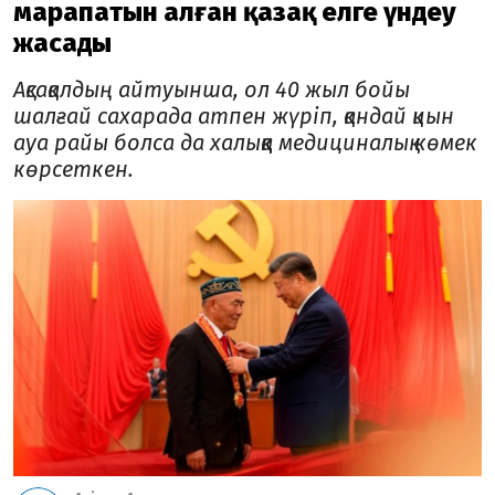
марапатын алған қазақ елге үндеу
жасады
Ақсақалдың айтуынша, ол 40 жыл бойы
шалғай сахарада атпен жүріп, қандай қиын
ауа райы болса да халыққа медициналық көмек
көрсеткен.