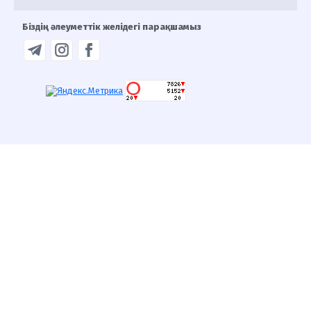
Біздің әлеуметтік желідегі парақшамыз