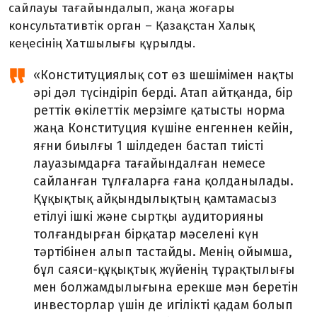
сайлауы тағайындалып, жаңа жоғары
консультативтік орган – Қазақстан Халық
кеңесінің Хатшылығы құрылды.
«Конституциялық сот өз шешімімен нақты
әрі дәл түсіндіріп берді. Атап айтқанда, бір
реттік өкілеттік мерзімге қатысты норма
жаңа Конституция күшіне енгеннен кейін,
яғни биылғы 1 шілдеден бастап тиісті
лауазымдарға тағайындалған немесе
сайланған тұлғаларға ғана қолданылады.
Құқықтық айқындылықтың қамтамасыз
етілуі ішкі және сыртқы аудиторияны
толғандырған бірқатар мәселені күн
тәртібінен алып тастайды. Менің ойымша,
бұл саяси-құқықтық жүйенің тұрақтылығы
мен болжамдылығына ерекше мән беретін
инвесторлар үшін де игілікті қадам болып