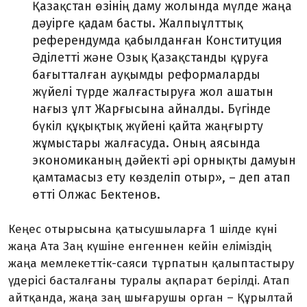
Қазақстан өзінің даму жолында мүлде жаңа
дәуірге қадам басты. Жалпыұлттық
референдумда қабылданған Конституция
Әділетті және Озық Қазақстанды құруға
бағытталған ауқымды реформаларды
жүйелі түрде жалғастыруға жол ашатын
нағыз ұлт Жарғысына айналды. Бүгінде
бүкіл құқықтық жүйені қайта жаңғырту
жұмыстары жалғасуда. Оның аясында
экономиканың дәйекті әрі орнықты дамуын
қамтамасыз ету көзделіп отыр»,
–
деп атап
өтті Олжас Бектенов.
Кеңес отырысына қатысушыларға 1 шілде күні
жаңа Ата Заң күшіне енгеннен кейін еліміздің
жаңа мемлекеттік-саяси тұрпатын қалыптастыру
үдерісі басталғаны туралы ақпарат берілді. Атап
айтқанда, жаңа заң шығарушы орган – Құрылтай