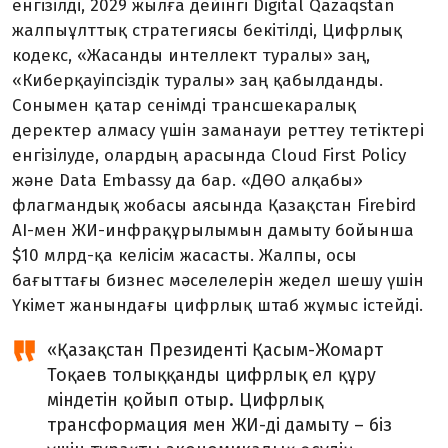
енгізілді, 2029 жылға дейінгі Digital Qazaqstan
жалпыұлттық стратегиясы бекітілді, Цифрлық
кодекс, «Жасанды интеллект туралы» заң,
«Киберқауіпсіздік туралы» заң қабылданды.
Сонымен қатар сенімді трансшекаралық
деректер алмасу үшін заманауи реттеу тетіктері
енгізілуде, олардың арасында Cloud First Policy
және Data Embassy да бар. «ДӨО алқабы»
флагмандық жобасы аясында Қазақстан Firebird
AI-мен ЖИ-инфрақұрылымын дамыту бойынша
$10 млрд-қа келісім жасасты. Жалпы, осы
бағыттағы бизнес мәселелерін жедел шешу үшін
Үкімет жанындағы цифрлық штаб жұмыс істейді.
«Қазақстан Президенті Қасым-Жомарт
Тоқаев толыққанды цифрлық ел құру
міндетін қойып отыр. Цифрлық
трансформация мен ЖИ-ді дамыту – біз