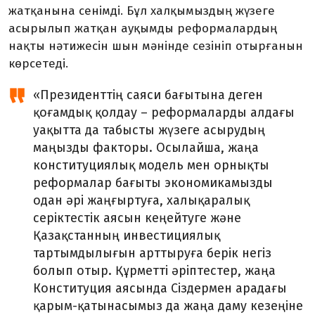
жатқанына сенімді. Бұл халқымыздың жүзеге
асырылып жатқан ауқымды реформалардың
нақты нәтижесін шын мәнінде сезініп отырғанын
көрсетеді.
«Президенттің саяси бағытына деген
қоғамдық қолдау – реформаларды алдағы
уақытта да табысты жүзеге асырудың
маңызды факторы. Осылайша, жаңа
конституциялық модель мен орнықты
реформалар бағыты экономикамызды
одан әрі жаңғыртуға, халықаралық
серіктестік аясын кеңейтуге және
Қазақстанның инвестициялық
тартымдылығын арттыруға берік негіз
болып отыр. Құрметті әріптестер, жаңа
Конституция аясында Сіздермен арадағы
қарым-қатынасымыз да жаңа даму кезеңіне