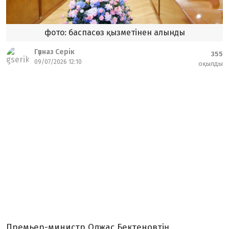
фото: баспасөз қызметінен алынды
Гүлназ Серік
355
09/07/2026 12:10
оқылды
Премьер-министр Олжас Бектеновтің