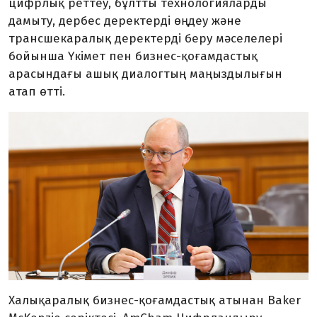
цифрлық реттеу, бұлтты технологияларды
дамыту, дербес деректерді өңдеу және
трансшекаралық деректерді беру мәселелері
бойынша Үкімет пен бизнес-қоғамдастық
арасындағы ашық диалогтың маңыздылығын
атап өтті.
Халықаралық бизнес-қоғамдастық атынан Baker