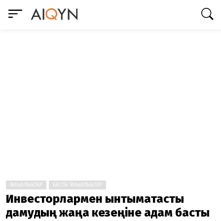
ЖАҢАЛЫҚТАР
БАСТЫ ЖАҢАЛЫҚТАР
Инвесторлармен ынтымақтастық
дамудың жаңа кезеңіне қадам басты