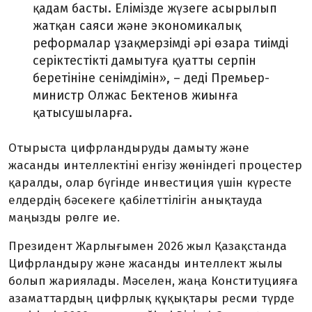
қадам басты. Елімізде жүзеге асырылып
жатқан саяси және экономикалық
реформалар ұзақмерзімді әрі өзара тиімді
серіктестікті дамытуға қуатты серпін
беретініне сенімдімін»,
–
деді Премьер-
министр Олжас Бектенов жиынға
қатысушыларға.
Отырыста цифрландыруды дамыту және
жасанды интеллектіні енгізу жөніндегі процестер
қаралды, олар бүгінде инвестиция үшін күресте
елдердің бәсекеге қабілеттілігін анықтауда
маңызды рөлге ие.
Президент Жарлығымен 2026 жыл Қазақстанда
Цифрландыру және жасанды интеллект жылы
болып жариялады. Мәселен, жаңа Конституцияға
азаматтардың цифрлық құқықтары ресми түрде