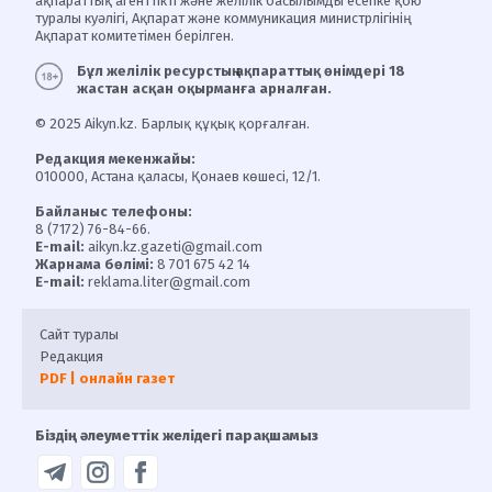
ақпараттық агенттікті және желілік басылымды есепке қою
туралы куәлігі, Ақпарат және коммуникация министрлігінің
Ақпарат комитетімен берілген.
Бұл желілік ресурстың ақпараттық өнімдері 18
жастан асқан оқырманға арналған.
© 2025 Aikyn.kz. Барлық құқық қорғалған.
Редакция мекенжайы:
010000, Астана қаласы, Қонаев көшесі, 12/1.
Байланыс телефоны:
8 (7172) 76-84-66.
E-mail:
aikyn.kz.gazeti@gmail.com
Жарнама бөлімі:
8 701 675 42 14
E-mail:
reklama.liter@gmail.com
Сайт туралы
Редакция
PDF | онлайн газет
Біздің әлеуметтік желідегі парақшамыз