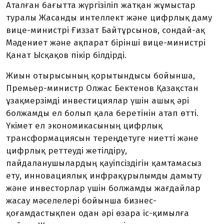
Аталған бағытта жүргізіліп жатқан жұмыстар
туралы Жасанды интеллект және цифрлық даму
вице-министрі Ғиззат Байтұрсынов, сондай-ақ
Мәдениет және ақпарат бірінші вице-министрі
Қанат Ысқақов пікір білдірді.
Жиын отырысының қорытындысы бойынша,
Премьер-министр Олжас Бектенов Қазақстан
ұзақмерзімді инвестициялар үшін ашық әрі
болжамды ел болып қала беретінін атап өтті.
Үкімет ел экономикасының цифрлық
трансформациясын тереңдетуге ниетті және
цифрлық реттеуді жетілдіру,
пайдаланушылардың қауіпсіздігін қамтамасыз
ету, инновациялық инфрақұрылымды дамыту
және инвесторлар үшін болжамды жағдайлар
жасау мәселелері бойынша бизнес-
қоғамдастықпен одан әрі өзара іс-қимылға