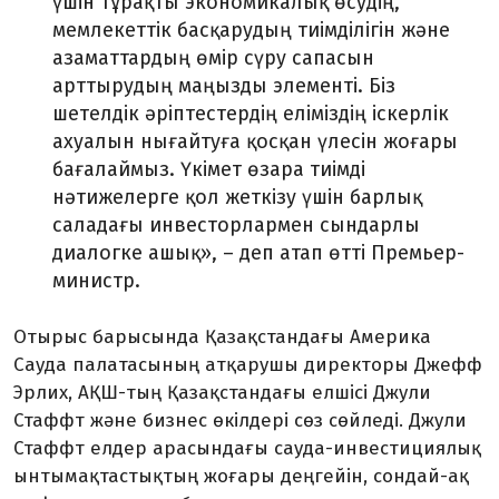
үшін тұрақты экономикалық өсудің,
мемлекеттік басқарудың тиімділігін және
азаматтардың өмір сүру сапасын
арттырудың маңызды элементі. Біз
шетелдік әріптестердің еліміздің іскерлік
ахуалын нығайтуға қосқан үлесін жоғары
бағалаймыз. Үкімет өзара тиімді
нәтижелерге қол жеткізу үшін барлық
саладағы инвесторлармен сындарлы
диалогке ашық»,
–
деп атап өтті Премьер-
министр.
Отырыс барысында Қазақстандағы Америка
Сауда палатасының атқарушы директоры Джефф
Эрлих, АҚШ-тың Қазақстандағы елшісі Джули
Стаффт және бизнес өкілдері сөз сөйледі. Джули
Стаффт елдер арасындағы сауда-инвестициялық
ынтымақтастықтың жоғары деңгейін, сондай-ақ