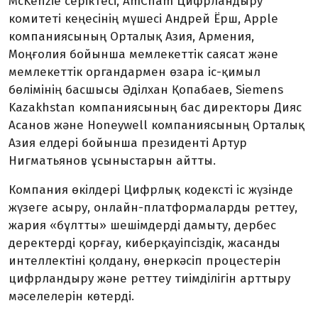
McKenzie серіктесі, AmCham Цифрландыру
комитеті кеңесінің мүшесі Андрей Ёрш, Apple
компаниясының Орталық Азия, Армения,
Моңғолия бойынша мемлекеттік саясат және
мемлекеттік органдармен өзара іс-қимыл
бөлімінің басшысы Әділхан Қопабаев, Siemens
Kazakhstan компаниясының бас директоры Дияс
Асанов және Honeywell компаниясының Орталық
Азия елдері бойынша президенті Артур
Нигматьянов ұсыныстарын айтты.
Компания өкілдері Цифрлық кодексті іс жүзінде
жүзеге асыру, онлайн-платформаларды реттеу,
жария «бұлтты» шешімдерді дамыту, дербес
деректерді қорғау, киберқауіпсіздік, жасанды
интеллектіні қолдану, өнеркәсіп процестерін
цифрландыру және реттеу тиімділігін арттыру
мәселелерін көтерді.