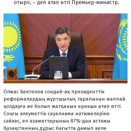
отыр»,
–
деп атап өтті Премьер-министр.
Олжас Бектенов сондай-ақ президенттік
реформалардың жұртшылық тарапынан жаппай
қолдауға ие болып жатқанын ерекше атап өтті.
Соңғы әлеуметтік сауалнама нәтижелеріне
сәйкес, ел азаматтарының 87%-дан астамы
Қазақстанның дұрыс бағытта дамып келе