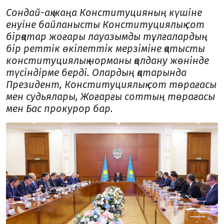
Сондай-ақ жаңа Конституцияның күшіне
енуіне байланысты Конституциялық сот
бірқатар жоғары лауазымды тұлғалардың
бір реттік өкілеттік мерзіміне қатысты
конституциялық норманы қолдану жөнінде
түсіндірме берді. Олардың қатарында
Президент, Конституциялық сот төрағасы
мен судьялары, Жоғарғы соттың төрағасы
мен Бас прокурор бар.