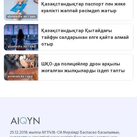
25.12.2018 жылғы №17418-СИ Мерзімді баспасөз басылымын,