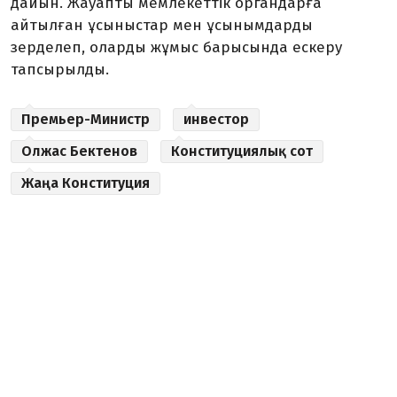
дайын. Жауапты мемлекеттік органдарға
айтылған ұсыныстар мен ұсынымдарды
зерделеп, оларды жұмыс барысында ескеру
тапсырылды.
Премьер-Министр
инвестор
Олжас Бектенов
Конституциялық сот
Жаңа Конституция