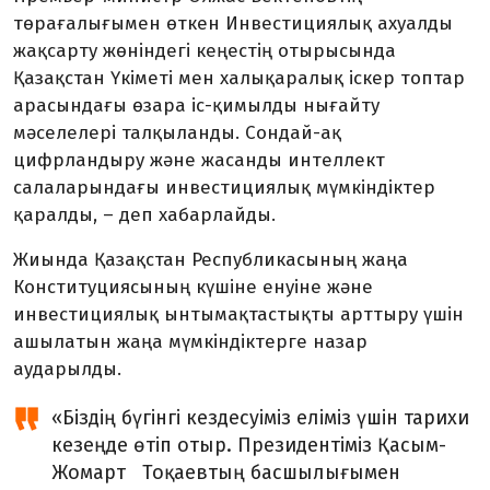
төрағалығымен өткен Инвестициялық ахуалды
жақсарту жөніндегі кеңестің отырысында
Қазақстан Үкіметі мен халықаралық іскер топтар
арасындағы өзара іс-қимылды нығайту
мәселелері талқыланды. Сондай-ақ
цифрландыру және жасанды интеллект
салаларындағы инвестициялық мүмкіндіктер
қаралды, – деп хабарлайды.
Жиында Қазақстан Республикасының жаңа
Конституциясының күшіне енуіне және
инвестициялық ынтымақтастықты арттыру үшін
ашылатын жаңа мүмкіндіктерге назар
аударылды.
«Біздің бүгінгі кездесуіміз еліміз үшін тарихи
кезеңде өтіп отыр. Президентіміз Қасым-
Жомарт Тоқаевтың басшылығымен