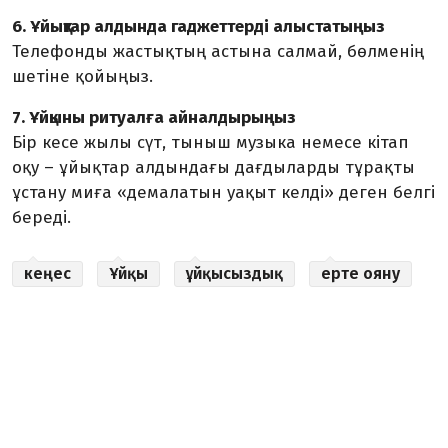
6. Ұйықтар алдында гаджеттерді алыстатыңыз
Телефонды жастықтың астына салмай, бөлменің
шетіне қойыңыз.
7. Ұйқыны ритуалға айналдырыңыз
Бір кесе жылы сүт, тыныш музыка немесе кітап
оқу – ұйықтар алдындағы дағдыларды тұрақты
ұстану миға «демалатын уақыт келді» деген белгі
береді.
кеңес
Ұйқы
ұйқысыздық
ерте ояну