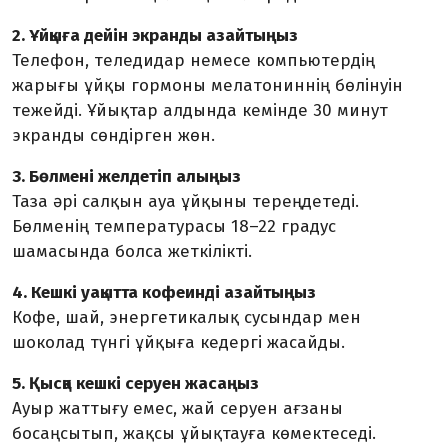
2. Ұйқыға дейін экранды азайтыңыз
Телефон, теледидар немесе компьютердің
жарығы ұйқы гормоны мелатониннің бөлінуін
тежейді. Ұйықтар алдында кемінде 30 минут
экранды сөндірген жөн.
3. Бөлмені желдетіп алыңыз
Таза әрі салқын ауа ұйқыны тереңдетеді.
Бөлменің температурасы 18–22 градус
шамасында болса жеткілікті.
4. Кешкі уақытта кофеинді азайтыңыз
Кофе, шай, энергетикалық сусындар мен
шоколад түнгі ұйқыға кедергі жасайды.
5. Қысқа кешкі серуен жасаңыз
Ауыр жаттығу емес, жай серуен ағзаны
босаңсытып, жақсы ұйықтауға көмектеседі.