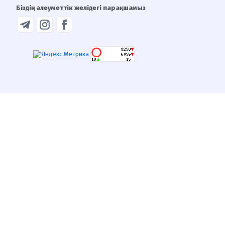
Біздің әлеуметтік желідегі парақшамыз