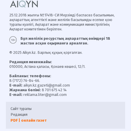
25.12.2018 жылғы №17418-СИ Мерзімді баспасөз басылымын,
ақпараттық агенттікті және желілік басылымды есепке қою
туралы куәлігі, Ақпарат және коммуникация министрлігінің
Ақпарат комитетімен берілген.
Бұл желілік ресурстың ақпараттық өнімдері 18
жастан асқан оқырманға арналған.
© 2025 Aikyn.kz. Барлық құқық қорғалған.
Редакция мекенжайы:
010000, Астана қаласы, Қонаев көшесі, 12/1.
Байланыс телефоны:
8 (7172) 76-84-66.
E-mail:
aikyn.kz.gazeti@gmail.com
Жарнама бөлімі:
8 701 675 42 14
E-mail:
reklama.liter@gmail.com
Сайт туралы
Редакция
PDF | онлайн газет