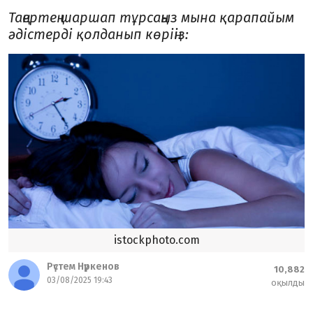
Таңертең шаршап тұрсаңыз мына қарапайым
әдістерді қолданып көріңіз:
istockphoto.com
Рүстем Нүркенов
10,882
03/08/2025 19:43
оқылды