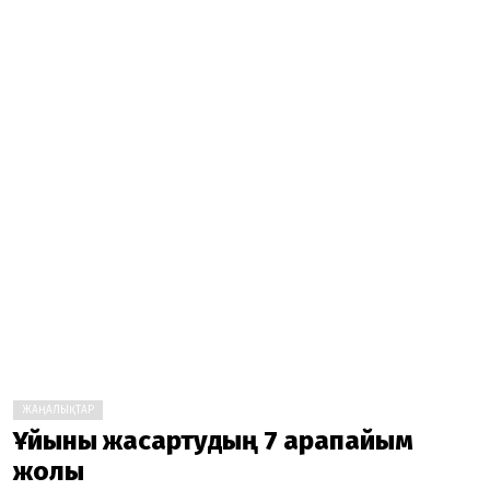
ЖАҢАЛЫҚТАР
Ұйқыны жақсартудың 7 қарапайым
жолы