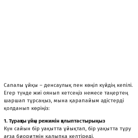
Сапалы ұйқы – денсаулық пен көңіл күйдің кепілі.
Егер түнде жиі оянып кетсеңіз немесе таңертең
шаршап тұрсаңыз, мына қарапайым әдістерді
қолданып көріңіз:
1. Тұрақты ұйқы режимін қалыптастырыңыз
Күн сайын бір уақытта ұйықтап, бір уақытта тұру
ағза биоритмін қалыпқа келтіреді.