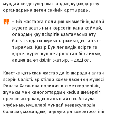
мұндай кездесу­лер жастардың құқық қорғау
органдарына деген сенімін арттырады.
– Біз жастарға полиция қызметінің қалай
жүзеге асатынын көрсетіп қана қоймай,
олардың қауіпсіздігін қамтамасыз ету
бағытындағы жұмыстарымызды таныс­
тырамыз. Қазір Бүкіләлемдік есірт­кіге
қарсы күрес күніне арналған бір айлық
акция да өткізіліп жатыр, – деді ол.
Квестке қатысқан жастар да іс-шарадан алған
әсерін бөлісті. Еріктілер команда­сының мүшесі
Рината Хасянова полиция қызметкерлерінің
жұмысы мен кинолог­тардың кәсіби шеберлігі
ерекше әсер қалдырғанын айтты. Ал аула
клубының мүшелері мұндай кездесулердің
болашақ мамандық таңдауға да көмектесетінін