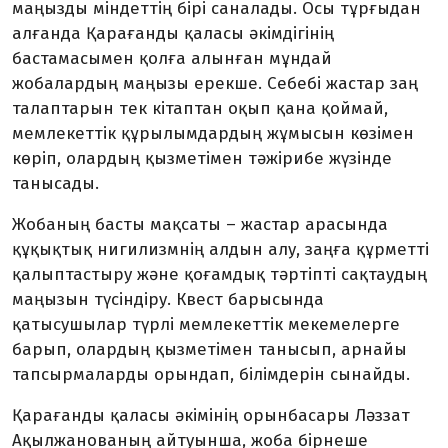
маңызды міндеттің бірі саналады. Осы тұрғыдан
алғанда Қарағанды қаласы әкімдігінің
бастамасымен қолға алынған мұндай
жобалардың маңызы ерекше. Себебі жастар заң
талаптарын тек кітаптан оқып қана қоймай,
мемлекеттік құрылым­дардың жұмысын көзімен
көріп, олардың қызметімен тәжірибе жүзінде
танысады.
Жобаның басты мақсаты – жастар арасында
құқықтық нигилизмнің алдын алу, заңға құрметті
қалыптастыру және қоғамдық тәртіпті сақтаудың
маңызын түсіндіру. Квест барысында
қатысушылар түрлі мемлекеттік мекемелерге
барып, олардың қызметімен танысып, арнайы
тапсырмаларды орындап, білімдерін сынайды.
Қарағанды қаласы әкімінің орынбасары Ләззат
Ақылжанованың айтуынша, жоба бірнеше