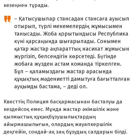
кезеңнен тұрады.
– Қатысушылар станcадан стансаға ауысып
отырып, түрлі мекемелердің жұмысымен
танысады. Жоба қорытындысы Республика
күні қарсаңында шығарылады. Сонымен
қатар жастар ақпараттық насихат жұмысын
жүргізіп, белсен­ді­гін көрсетеді. Бүгінде
жобаға жүз­ден астам команда тіркелген.
Бұл – қаламыздағы жастар арасында
құқықтық мәдениетті дамытуға бағытталған
ауқымды бастама, – деді ол.
Квесттің Полиция басқармасынан басталуы да
кездейсоқ емес. Мұнда жастар әкімшілік және
қылмыстық құқықбұзушы­лықтардың
айырмашылығын, олардың жауапкершілік
деңгейін, сондай-ақ заң бұзудың салдарын білді.