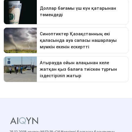
25.12.2018 жылғы №17418-СИ Мерзімді баспасөз басылымын,