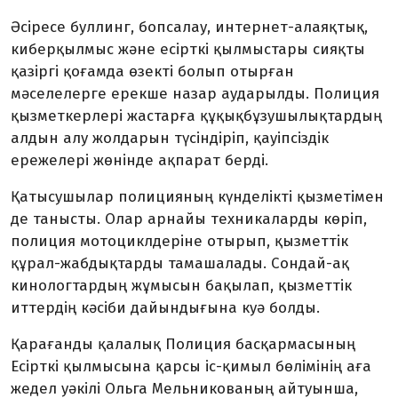
Әсіресе буллинг, бопсалау, интернет-алаяқтық,
киберқылмыс және есірткі қылмыстары сияқты
қазіргі қоғамда өзекті болып отырған
мәселелерге ерекше назар аударылды. Полиция
қызметкерлері жастарға құқықбұзушылықтардың
алдын алу жолдарын түсіндіріп, қауіпсіздік
ережелері жөнінде ақпарат берді.
Қатысушылар полицияның күнделікті қызметімен
де танысты. Олар арнайы техникаларды көріп,
полиция мотоцикл­деріне отырып, қызметтік
құрал-жаб­дық­тарды тамашалады. Сондай-ақ
кино­лог­тардың жұмысын бақылап, қызмет­тік
иттердің кәсіби дайындығына куә болды.
Қарағанды қалалық Полиция басқар­масының
Есірткі қылмысына қарсы іс-қимыл бөлімінің аға
жедел уәкілі Ольга Мельникованың айтуынша,