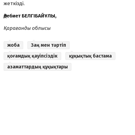
жеткізді.
Әдебиет БЕЛГІБАЙҰЛЫ,
Қарағанды облысы
жоба
Заң мен тәртіп
қоғамдық қауіпсіздік
құқықтық бастама
азаматтардың құқықтары