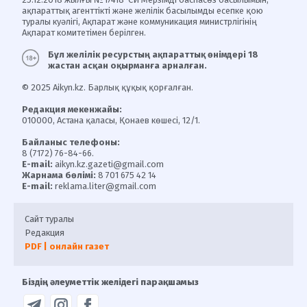
ақпараттық агенттікті және желілік басылымды есепке қою
туралы куәлігі, Ақпарат және коммуникация министрлігінің
Ақпарат комитетімен берілген.
Бұл желілік ресурстың ақпараттық өнімдері 18
жастан асқан оқырманға арналған.
© 2025 Aikyn.kz. Барлық құқық қорғалған.
Редакция мекенжайы:
010000, Астана қаласы, Қонаев көшесі, 12/1.
Байланыс телефоны:
8 (7172) 76-84-66.
E-mail:
aikyn.kz.gazeti@gmail.com
Жарнама бөлімі:
8 701 675 42 14
E-mail:
reklama.liter@gmail.com
Сайт туралы
Редакция
PDF | онлайн газет
Біздің әлеуметтік желідегі парақшамыз