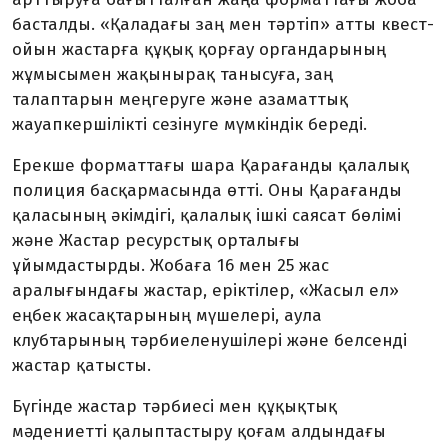
басталды. «Қаладағы заң мен тәртіп» атты квест-
ойын жастарға құқық қорғау органдарының
жұмысымен жақынырақ танысуға, заң
талаптарын меңгеруге және азаматтық
жауапкершілікті сезінуге мүмкіндік береді.
Ерекше форматтағы шара Қарағанды қалалық
полиция басқармасында өтті. Оны Қарағанды
қаласының әкімдігі, қалалық ішкі саясат бөлімі
және Жастар ресурстық орталығы
ұйымдастырды. Жобаға 16 мен 25 жас
аралығындағы жас­тар, еріктілер, «Жасыл ел»
еңбек жас­ақ­тарының мүшелері, аула
клубтарының тәрбиеленушілері және белсенді
жастар қатысты.
Бүгінде жастар тәрбиесі мен құқықтық
мәдениетті қалыптастыру қоғам алдындағы