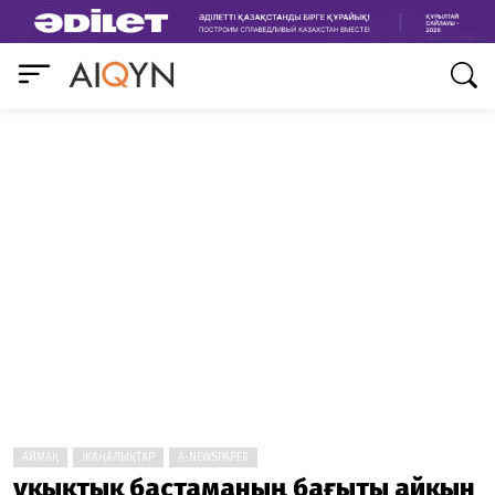
АЙМАҚ
ЖАҢАЛЫҚТАР
A-NEWSPAPER
Құқықтық бастаманың бағыты айқын