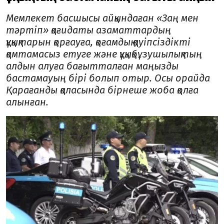
Мемлекет басшысы айқындаған «Заң мен
тәртіп» қағидаты азаматтардың
құқықтарын қорғауға, қоғамдық қауіпсіздікті
қамтамасыз етуге және құқықбұзушылықтың
алдын алуға бағытталған маңызды
бастамаyың бірі болып отыр. Осы орайда
Қарағанды қаласында бірнеше жоба қолға
алынған.