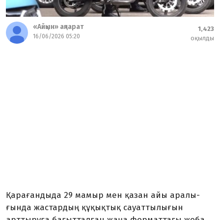
«Айқын» ақпарат
1,423
16/06/2026 05:20
оқылды
Қарағандыда 29 мамыр мен қазан айы аралы­
ғында жастардың құқықтық сауатты­лығын
арттыруға бағытталған жаңа форматтағы жоба