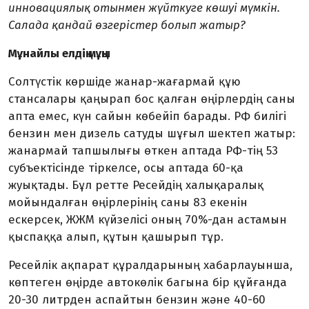
инновациялық отынмен жүйткуге көшуі мүмкін.
Салада қандай өзгерістер болып жатыр?
Мұнайлы елдің мұңы
Солтүстік көршіде жанар-жағармай құю
стансалары қаңырап бос қалған өңірлердің саны
апта емес, күн сайын көбейіп барады. РФ билігі
бензин мен дизель сатуды шұғыл шектеп жатыр:
жанармай тапшылығы өткен аптада РФ-тің 53
субъектісінде тіркелсе, осы аптада 60-қа
жуықтады. Бұл ретте Ресейдің халықаралық
мойындалған өңірлерінің саны 83 екенін
ескерсек, ЖЖМ күйзелісі оның 70%-дан астамын
қыспаққа алып, құтын қашырып тұр.
Ресейлік ақпарат құралдарының хабарлауынша,
көптеген өңірде автокөлік багына бір құйғанда
20-30 литрден аспай­тын бензин және 40-60