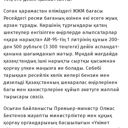
Соған қарамастан еліміздегі ЖЖМ бағасы
Ресейдегі ресми бағаның өзінен екі есеге жуық
арзан тұрады. Көршінің тұрғын­дары қатаң
шектеулер енгізілген өңірлерде алыпсатарлар
«қара нарықта» АИ-95-тің 1 литрінің құнын 200-
ден 500 рубльге (3 300 теңгеге) дейін аспандат­
қанына шағымданып жатыр. Мұндай жағдайда
қазақстандық ішкі нарықты сыртқы қысымнан
қорғау үлкен маңызға ие болады. Себебі
тарыққан ресейлік көлік иелері бензин мен
дизельді Қазақ­станның шек­аралас өңірлерінен
багы мен канистрлеріне құйып әкетуге жаппай
тырысары сөзсіз.
Осыған байланысты Премьер-министр Олжас
Бектенов жауапты министрліктер мен құқық
қорғау органдарының басшы­лығын «Үкімет