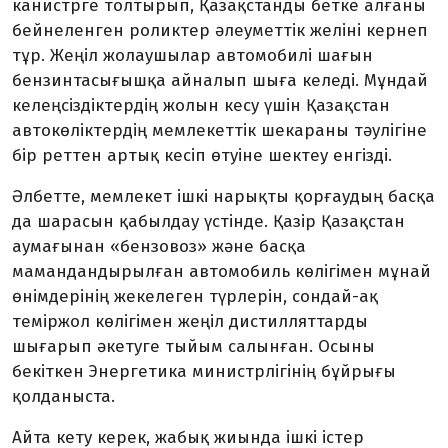
канистрге толтырып, Қазақстанды бетке алғаны
бейнеленген роликтер әлеуметтік желіні кернеп
тұр. Жеңіл жолаушылар автомобилі шағын
бензинтасығышқа айналып шыға келеді. Мұндай
келең­сіздіктердің жолын кесу үшін Қазақстан
автокөліктердің мемлекеттік шекараны тәулігіне
бір реттен артық кесіп өтуіне шектеу енгізді.
Әлбетте, мемлекет ішкі нарықты қор­ғаудың басқа
да шарасын қабылдау үстінде. Қазір Қазақстан
аумағынан «бензовоз» және басқа
мамандандырылған автомобиль көлігімен мұнай
өнімдерінің жекелеген түрлерін, сондай-ақ
теміржол көлігімен жеңіл дистилляттарды
шығарып әкетуге тыйым салынған. Осыны
бекіткен Энергетика министрлігінің бұйрығы
қолданыста.
Айта кету керек, жабық жиында ішкі істер