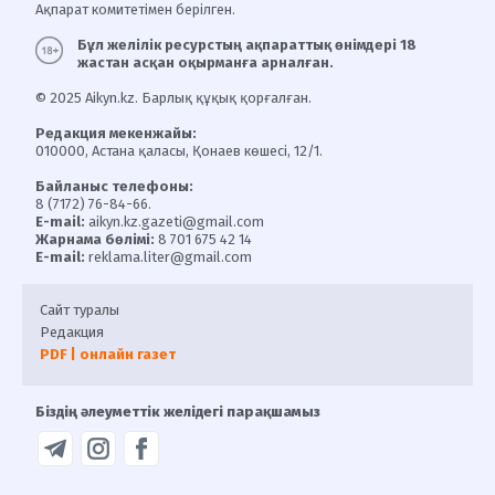
Ақпарат комитетімен берілген.
Бұл желілік ресурстың ақпараттық өнімдері 18
жастан асқан оқырманға арналған.
© 2025 Aikyn.kz. Барлық құқық қорғалған.
Редакция мекенжайы:
010000, Астана қаласы, Қонаев көшесі, 12/1.
Байланыс телефоны:
8 (7172) 76-84-66.
E-mail:
aikyn.kz.gazeti@gmail.com
Жарнама бөлімі:
8 701 675 42 14
E-mail:
reklama.liter@gmail.com
Сайт туралы
Редакция
PDF | онлайн газет
Біздің әлеуметтік желідегі парақшамыз