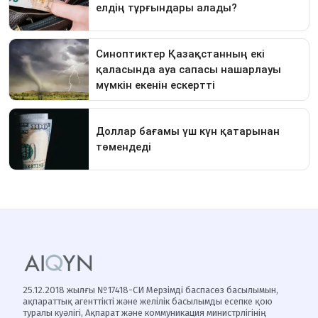
25.12.2018 жылғы №17418-СИ Мерзімді баспасөз басылымын,
ақпараттық агенттікті және желілік басылымды есепке қою
туралы куәлігі, Ақпарат және коммуникация министрлігінің