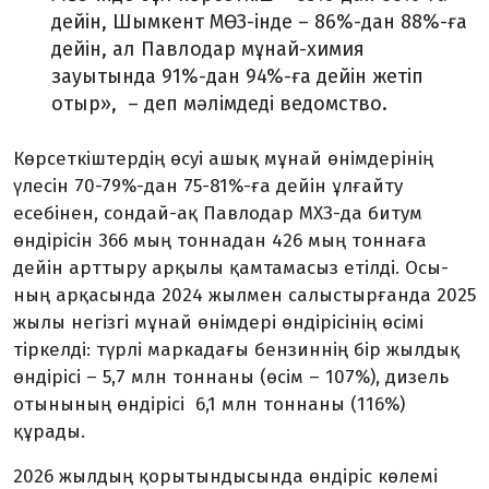
дейін, Шымкент МӨЗ-інде – 86%-дан 88%-ға
дейін, ал Павлодар мұнай-химия
зауытында 91%-дан 94%-ға дейін жетіп
отыр», – деп мәлімдеді вед­омство.
Көрсеткіштердің өсуі ашық мұнай өнімдерінің
үлесін 70-79%-дан 75-81%-ға дейін ұлғайту
есебінен, сондай-ақ Павлодар МХЗ-да битум
өндірісін 366 мың тоннадан 426 мың тоннаға
дейін арттыру арқылы қамтамасыз етілді. Осы­
ның арқасында 2024 жылмен салыс­тырғанда 2025
жылы негізгі мұнай өнімдері өндірісінің өсімі
тіркелді: түрлі маркадағы бензиннің бір жылдық
өндірісі – 5,7 млн тоннаны (өсім – 107%), дизель
отынының өндірісі 6,1 млн тоннаны (116%)
құрады.
2026 жылдың қорытындысында өндіріс көлемі