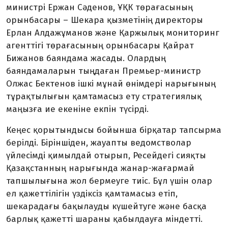
министрі Ержан Сәденов, ҰҚК төрағасының
орынбасары – Шекара қызметінің директоры
Ерлан Алдажұманов және Қаржылық мониторинг
агенттігі төрағасының орынбасары Қайрат
Бижанов баяндама жасады. Олардың
баяндамаларын тыңдаған Премьер-министр
Олжас Бектенов ішкі мұнай өнімдері нарығының
тұрақтылығын қамтамасыз ету страте­гиялық
маңызға ие екеніне екпін түсірді.
Кеңес қорытындысы бойынша бірқатар тапсырма
берілді. Біріншіден, жауапты ведомстволар
үйлесімді қимылдай отырып, Ресейдегі сияқты
Қазақстанның нарығында жанар-жағармай
тапшылығына жол бермеуге тиіс. Бұл үшін олар
ел қажеттілігін үздіксіз қамтамасыз етіп,
шекарадағы бақылауды күшейтуге және басқа
барлық қажетті шараны қабылдауға міндетті.