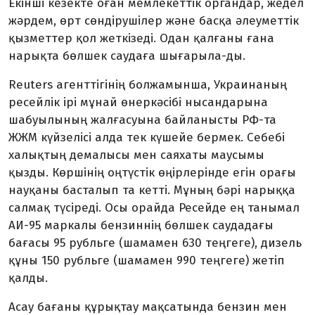
Екінші кезекте оған мемлекеттік органдар, жедел
жәрдем, өрт сөндірушілер және басқа әлеуметтік
қызметтер қол жеткізеді. Одан қалғаны ғана
нарықта бөлшек саудаға шығарыла-ды.
Reuters агенттігінің болжамынша, Украинаның
ресейлік ірі мұнай өнеркәсібі нысандарына
шабуылының жалғасуына байланысты РФ-та
ЖЖМ күйзелісі алда тек күшейе бермек. Себебі
халықтың демалысы мен саяхаты маусымы
қызды. Көршінің оңтүстік өңірлерінде егін орағы
науқаны басталып та кетті. Мұның бәрі нарыққа
салмақ түсіреді. Осы орайда Ресейде ең танымал
АИ-95 маркалы бензиннің бөлшек саудадағы
бағасы 95 рубльге (шамамен 630 теңгеге), дизель
құны 150 рубльге (шамамен 990 теңгеге) жетіп
қалды.
Асау бағаны құрықтау мақсатында бензин мен