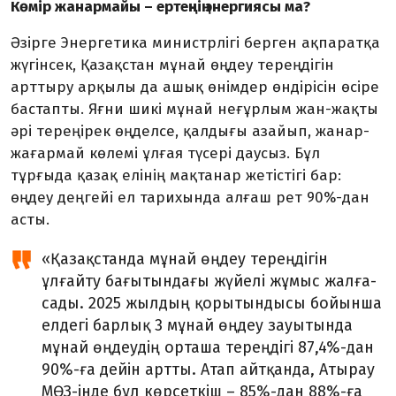
Көмір жанармайы – ертеңнің энергиясы ма?
Әзірге Энергетика министрлігі берген ақпаратқа
жүгінсек, Қазақстан мұнай өңдеу тереңдігін
арттыру арқылы да ашық өнімдер өндірісін өсіре
бастапты. Яғни шикі мұнай неғұрлым жан-жақты
әрі тереңірек өңделсе, қалдығы азайып, жанар-
жағармай көлемі ұлғая түсері даусыз. Бұл
тұрғыда қазақ елінің мақтанар жетістігі бар:
өңдеу деңгейі ел тарихында алғаш рет 90%-дан
асты.
«Қазақстанда мұнай өңдеу тереңдігін
ұлғайту бағытындағы жүйелі жұмыс жалға­
сады. 2025 жылдың қорытындысы бойынша
елдегі барлық 3 мұнай өңдеу зауытында
мұнай өңдеудің орташа тереңдігі 87,4%-дан
90%-ға дейін артты. Атап айтқанда, Атырау
МӨЗ-інде бұл көрсеткіш – 85%-дан 88%-ға