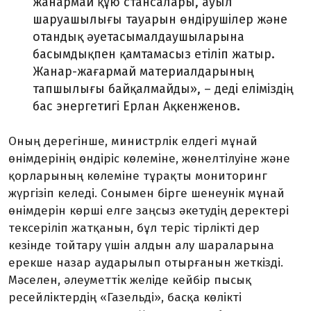
жанармай құю станса­лары, ауыл
шаруашылығы тауарын өндіру­шілер және
отандық әуетасымал­даушыларына
басымдықпен қамтамасыз етіліп жатыр.
Жанар-жағармай матери­алдарының
тапшылығы байқалмайды», – деді еліміздің
бас энергетигі Ерлан Ақкенженов.
Оның дерегінше, министрлік елдегі мұнай
өнімдерінің өндіріс көлеміне, жөнелтілуіне және
қорларының көлеміне тұрақты мониторинг
жүргізіп келеді. Соны­мен бірге шенеунік мұнай
өнімдерін көрші елге заңсыз әкетудің деректері
тексеріліп жатқанын, бұл теріс тірлікті дер
кезінде тойтару үшін алдын алу шараларына
ерекше назар аударылып отырғанын жеткізді.
Мәселен, әлеуметтік желіде кейбір пысық
ресейліктердің «Газельді», басқа көлікті