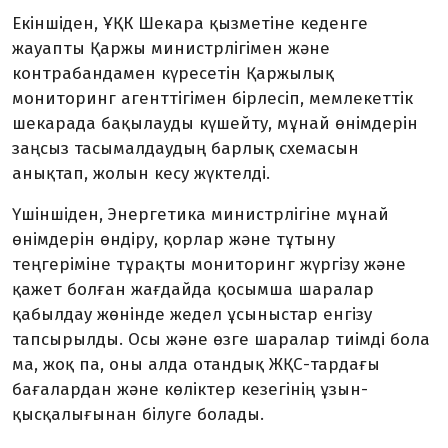
Екіншіден, ҰҚК Шекара қызметіне кеденге
жауапты Қаржы министрлігімен және
контрабандамен күресетін Қаржылық
мониторинг агенттігімен бірлесіп, мемле­кеттік
шекарада бақылауды күшейту, мұнай өнімдерін
заңсыз тасымалдаудың барлық схемасын
анықтап, жолын кесу жүктелді.
Үшіншіден, Энергетика министрлігіне мұнай
өнімдерін өндіру, қорлар және тұтыну
теңгеріміне тұрақты мониторинг жүргізу және
қажет болған жағдайда қос­ымша шаралар
қабылдау жөнінде жедел ұсыныстар енгізу
тапсырылды. Осы және өзге шаралар тиімді бола
ма, жоқ па, оны алда отандық ЖҚС-тардағы
бағалардан және көліктер кезегінің ұзын-
қысқалығынан білуге болады.