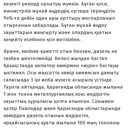
кезекті рекорд орнатуы мүмкін. Бұған қоса,
министрлік мұнай өңдеудің орташа тереңдігін
94%-ға дейін одан ары арттыру жоспарланып
отырғанын хабарлады. Бұған мұнай өңдеу
зауыттарын жаңғырту және олардың қуатын
кеңейту есебінен қол жеткізбек.
Әрине, көлікке қажетті отын бензин, дизель не
газбен шектелмейді. Келесі жылдан бастап
Қазақстанда көліктер көмірмен «жүре» бастауы
ықтимал. Осы мақсатта көмір химиясын дамыту
сала­сында 3 ірі жоба жүзеге асырылу үстінде.
Тарата айтқанда, Қарағанды облысында жылына
1 млн тонна металлургиялық кокс өндіретін
зауыттың құрылысы қолға алынған. Сонымен
қатар Павлодар және Қарағанды облыстарында
көмірден дизель отынын өндіретін,
әрқайсысының қуаты жылына 100 мың тоннаны