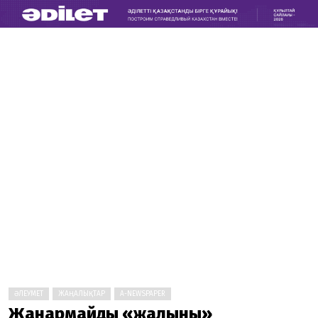
ӘЛЕУМЕТ
ЖАҢАЛЫҚТАР
A-NEWSPAPER
Жанармайдың «жалыны»