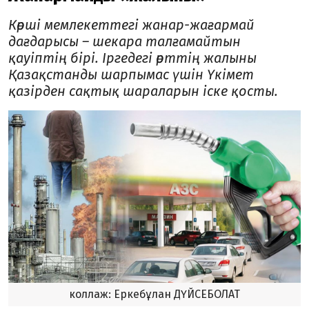
Көрші мемлекеттегі жанар-жағармай
дағдарысы – шекара талғамайтын
қауіптің бірі. Іргедегі өрттің жалыны
Қазақстанды шарпымас үшін Үкімет
қазірден сақтық шараларын іске қосты.
коллаж: Еркебұлан ДҮЙСЕБОЛАТ