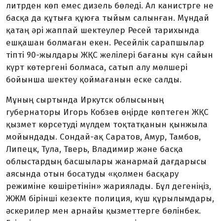
литрден көп емес дизель бөледі. Ал канистрге не
басқа да құтыға құюға тыйым салынған. Мұндай
қатаң әрі жаппай шектеулер Ресей тарихында
ешқашан болмаған екен. Ресейлік сарапшылар
тіпті 90-жыл­дары ЖҚС желілері бағаны күн сайын
күрт көтергені болмаса, сатып алу мөлшері
бойынша шектеу қоймағанын еске салды.
Мұның сыртында Иркутск облысының
губернаторы Игорь Кобзев өңірде көптеген ЖҚС
қызмет көрсетуді мүлдем тоқтатқанын қынжыла
мойындады. Сондай-ақ Саратов, Амур, Тамбов,
Липецк, Тула, Тверь, Владимир және бас­қа
облыстардың басшылары жанармай дағдарысы
аясында отын босатуды «қолмен басқару
режиміне көшіретінін» жариялады. Бұл дегеніңіз,
ЖЖМ бірінші кезекте поли­ция, күш құрылымдары,
әскерилер мен арнайы қызметтерге бөлінбек.