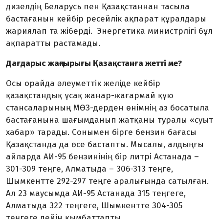
дизелдің Беларусь пен Қазақ­станнан тасыла
бастағанын кейбір ресейлік ақпарат құралдары
жариялап та жіберді. Энергетика министрлігі бұл
ақпаратты растамады.
Дағдарыс жаңғырығы Қазақстанға жетті ме?
Осы орайда әлеуметтік желіде кейбір
қазақстандық ұсақ жанар-жағармай құю
стансаларының МӨЗ-дерден өнімнің аз босатыла
бастағанына шағымданып жатқаны туралы «суыт
хабар» тарады. Сонымен бірге бензин бағасы
Қазақстанда да өсе бастапты. Мысалы, алдыңғы
ай­ларда АИ-95 бензинінің бір литрі Астанада –
301-309 теңге, Алматыда – 306-313 теңге,
Шымкентте 292-297 теңге аралы­ғында сатылған.
Ал 23 маусымда АИ-95 Астанада 315 теңгеге,
Алматыда 322 теңгеге, Шымкентте 304-305
теңгеге дейін қымбаттапты.