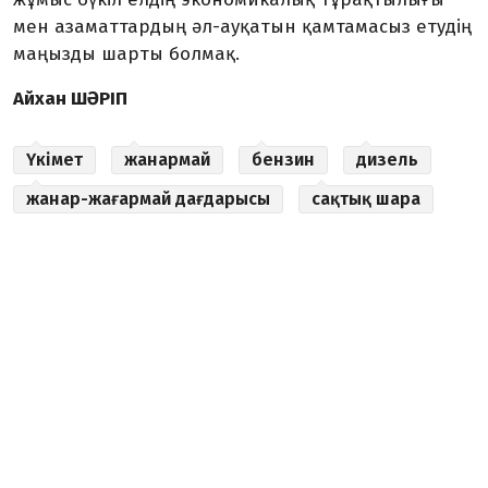
мен азаматтардың әл-ауқатын қамтамасыз етудің
маңызды шарты болмақ.
Айхан ШӘРІП
Үкімет
жанармай
бензин
дизель
жанар-жағармай дағдарысы
сақтық шара