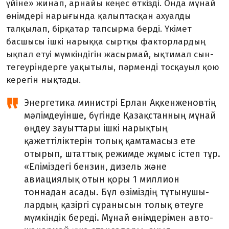
үйіне» жинап, арнайы кеңес өткізді. Онда мұнай
өнімдері нары­ғын­да қалыптасқан ахуалды
талқылап, бірқатар тапсырма берді. Үкімет
басшысы ішкі нарыққа сыртқы факторлардың
ықпал етуі мүмкіндігін жасырмай, ықтимал сын-
тегеуріндерге уақытылы, пәрменді тосқауыл қою
керегін нықтады.
Энергетика министрі Ерлан Ақкен­женовтің
мәлімдеуінше, бүгінде Қазақ­станның мұнай
өңдеу зауыттары ішкі нарықтың
қажеттіліктерін толық қамта­масыз ете
отырып, штаттық режимде жұ­мыс істеп тұр.
«Еліміздегі бензин, ди­зель және
авиациялық отын қоры 1 мил­лион
тоннадан асады. Бұл өзіміздің тұтынушы­
лардың қазіргі сұранысын толық өтеуге
мүм­кіндік береді. Мұнай өнімдерімен авто­