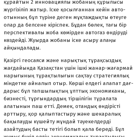
құрайтын 2 ин­новациялы жобаның құрылысы
жүр­гізіліп жатыр. Іске қосылғаннан кейін авто­
отынның бұл түріне деген мұқтаж­дықты өтеуге
олар да белсене кіріспек. Бұдан бөлек, тағы бір
перспективалы жоба көмірден автогаз өндіруді
көздейді. Жуырда жобаны іске асыру алаңы
айқындалады.
Қазіргі геосаяси және нарықтық тұрақ­сыздық
жағдайында Қазақстан үшін ішкі жанар-жағармай
нарығының тұрақ­тылығын сақтау стратегиялық
мін­детке айналып отыр. Көрші елдегі алапат дағ­
дарыс бұл тапшылықтың ұлттық эконо­миканы,
бизнесті, тұрғындардың тіршілігін тұралата
алатынын паш етті. Демек, отан­дық өндірісті
арттыру, қор қалып­тастыру және шекаралық
бақылауды күшейту мұндай тәуекелдерді
азайтудың басты тетігі болып қала береді. Бұл
жұмыс бүкіл елдің экономикалық тұрақтылығы