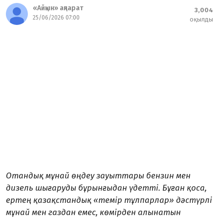
«Айқын» ақпарат
3,004
25/06/2026 07:00
оқылды
Отандық мұнай өңдеу зауыттары бензин мен
дизель шығаруды бұрынғыдан үдетті. Бұған қоса,
ертең қазақстандық «темір тұлпарлар» дәстүрлі
мұнай мен газдан емес, көмірден алынатын