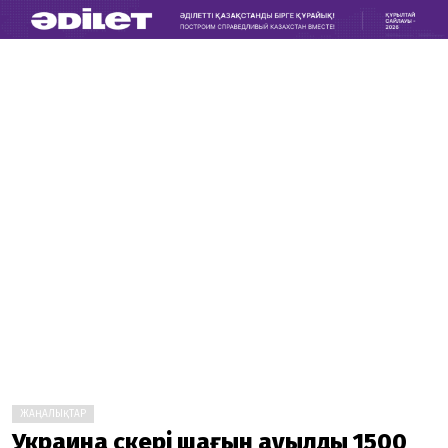
ЖАҢАЛЫҚТАР
Украина әскері шағын ауылды 1500