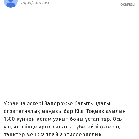
28/06/2026 20:01
оқылды
Украина әскері Запорожье бағытындағы
стратегиялық маңызы бар Кіші Тоқмақ ауылын
1500 күннен астам уақыт бойы ұстап тұр. Осы
уақыт ішінде ұрыс сипаты түбегейлі өзгеріп,
танктер мен жаппай артиллериялық