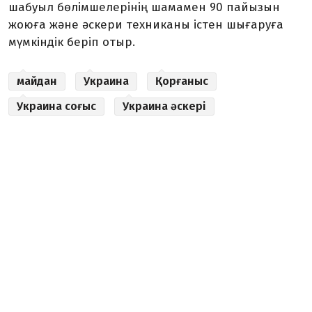
шабуыл бөлімшелерінің шамамен 90 пайызын
жоюға және әскери техниканы істен шығаруға
мүмкіндік беріп отыр.
майдан
Украина
Қорғаныс
Украина соғыс
Украина әскері