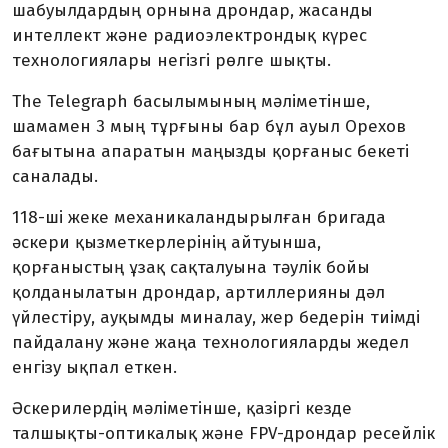
шабуылдардың орнына дрондар, жасанды
интеллект және радиоэлектрондық күрес
технологиялары негізгі рөлге шықты.
The Telegraph басылымының мәліметінше,
шамамен 3 мың тұрғыны бар бұл ауыл Орехов
бағытына апаратын маңызды қорғаныс бекеті
саналады.
118-ші жеке механикаландырылған бригада
әскери қызметкерлерінің айтуынша,
қорғаныстың ұзақ сақталуына тәулік бойы
қолданылатын дрондар, артиллерияны дәл
үйлестіру, ауқымды миналау, жер бедерін тиімді
пайдалану және жаңа технологияларды жедел
енгізу ықпал еткен.
Әскерилердің мәліметінше, қазіргі кезде
талшықты-оптикалық және FPV-дрондар ресейлік