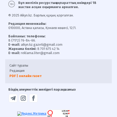
Бұл желілік ресурстың ақпараттық өнімдері 18
жастан асқан оқырманға арналған.
© 2025 Aikyn.kz. Барлық құқық қорғалған.
Редакция мекенжайы:
010000, Астана қаласы, Қонаев көшесі, 12/1.
Байланыс телефоны:
8 (7172) 76-84-66.
E-mail:
aikyn.kz.gazeti@gmail.com
Жарнама бөлімі:
8 701 675 42 14
E-mail:
reklama.liter@gmail.com
Сайт туралы
Редакция
PDF | онлайн газет
Біздің әлеуметтік желідегі парақшамыз