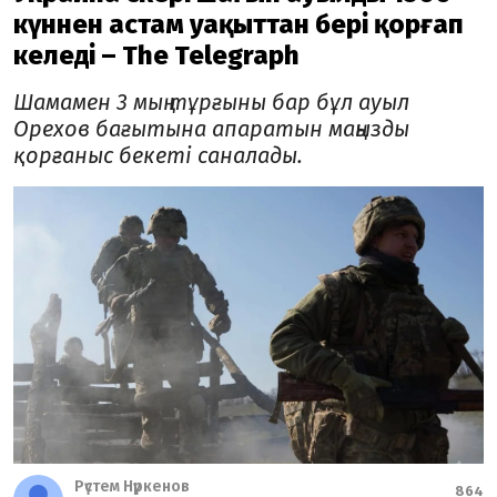
күннен астам уақыттан бері қорғап
келеді – The Telegraph
Шамамен 3 мың тұрғыны бар бұл ауыл
Орехов бағытына апаратын маңызды
қорғаныс бекеті саналады.
Рүстем Нүркенов
864