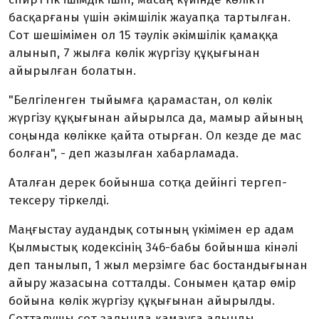
басқарғаны үшін әкімшілік жауапқа тартылған.
Сот шешімімен ол 15 тәулік әкімшілік қамаққа
алынып, 7 жылға көлік жүргізу құқығынан
айырылған болатын.
"Белгіленген тыйымға қарамастан, ол көлік
жүргізу құқығынан айырылса да, мамыр айының
соңында көлікке қайта отырған. Ол кезде де мас
болған", - деп жазылған хабарламада.
Аталған дерек бойынша сотқа дейінгі тергеп-
тексеру тіркелді.
Маңғыстау аудандық сотының үкімімен ер адам
Қылмыстық кодексінің 346-бабы бойынша кінәлі
деп танылып, 1 жыл мерзімге бас бостандығынан
айыру жазасына сотталды. Сонымен қатар өмір
бойына көлік жүргізу құқығынан айырылды.
Сотталушы сот залында қамауға алынды.