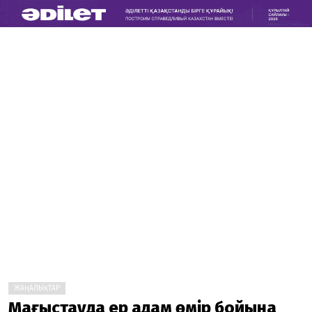
ЖАҢАЛЫҚТАР
Маңғыстауда ер адам өмір бойына