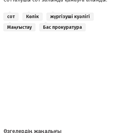
сот
Көлік
жүргізуші куәлігі
Маңғыстау
Бас прокуратура