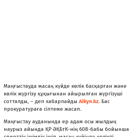
Маңғыстауда масаң күйде көлік басқарған және
көлік жүргізу құқығынан айырылған жүргізуші
сотталды, – деп хабарлайды
Aikyn.kz.
Бас
прокуратураға сілтеме жасап.
Маңғыстау ауданында ер адам осы жылдың
наурыз айында ҚР ӘҚБтК-нің 608-бабы бойынша
спирттік ішімдік ішіп, масаң күйінде көлікті