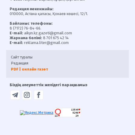
Редакция мекенжайы:
010000, Астана қаласы, Қонаев көшесі, 12/1.
Байланыс телефоны:
8 (7172) 76-84-66.
E-mail:
aikyn.kz.gazeti@gmail.com
Жарнама бөлімі:
8 701 675 42 14
E-mail:
reklama.liter@gmail.com
Сайт туралы
Редакция
PDF | онлайн газет
Біздің әлеуметтік желідегі парақшамыз