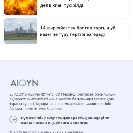
25.12.2018 жылғы №17418-СИ Мерзімді баспасөз басылымын,
ақпараттық агенттікті және желілік басылымды есепке қою
туралы куәлігі, Ақпарат және коммуникация министрлігінің
Ақпарат комитетімен берілген.
Бұл желілік ресурстың ақпараттық өнімдері 18
жастан асқан оқырманға арналған.
© 2025 Aikyn.kz. Барлық құқық қорғалған.