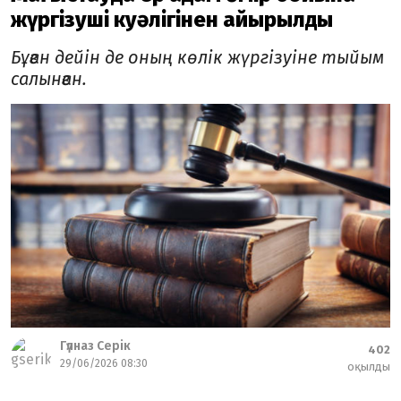
жүргізуші куәлігінен айырылды
Бұған дейін де оның көлік жүргізуіне тыйым
салынған.
Гүлназ Серік
402
29/06/2026 08:30
оқылды