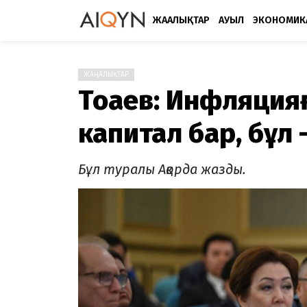
ЖАҢАЛЫҚТАР
АУЫЛ
ЭКОНОМИК
ЖАҢАЛЫҚТАР
Тоқаев: Инфляцияғ
капитал бар, бұл 
Бұл туралы Ақорда жазды.