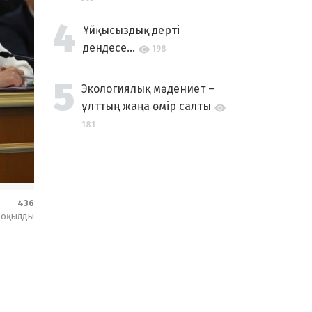
Ұйқысыздық дерті
дендесе...
198
Экологиялық мәдениет –
ұлттың жаңа өмір салты
181
436
оқылды