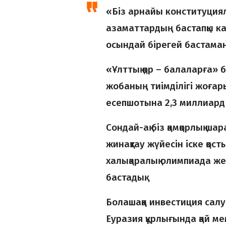
«Біз арнайы конституциял
азаматтардың бастапқы кап
осындай бірегей бастаман
«Ұлттық қор – балаларға» 
жобаның тиімділігі жоғар
есепшотына 2,3 миллиард
Сондай-ақ біз қамқорлық 
жинақтау жүйесін іске қос
халықаралық олимпиада же
бастадық.
Болашаққа инвестиция салу
Еуразия құрлығында қай м