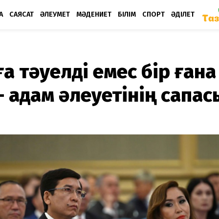
А
САЯСАТ
ӘЛЕУМЕТ
МӘДЕНИЕТ
БІЛІМ
СПОРТ
ӘДІЛЕТ
а тәуелді емес бір ғана
– адам әлеуетінің сапас