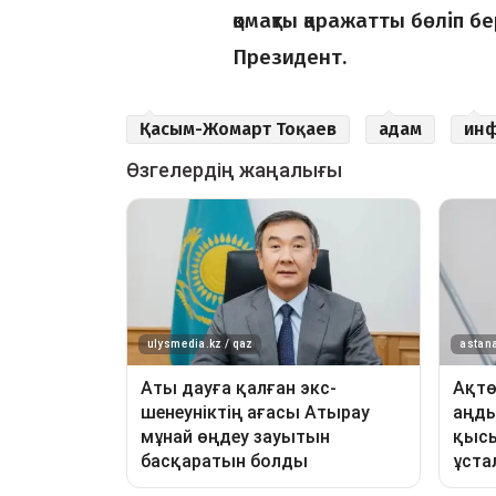
қомақты қаражатты бөліп бе
Президент.
Қасым-Жомарт Тоқаев
адам
ин