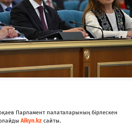
оқаев Парламент палаталарының бірлескен
арлайды
Aikyn.kz
сайты.