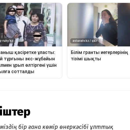
ніштер
іміздің бір ғана көмір өнеркәсібі ұлттық