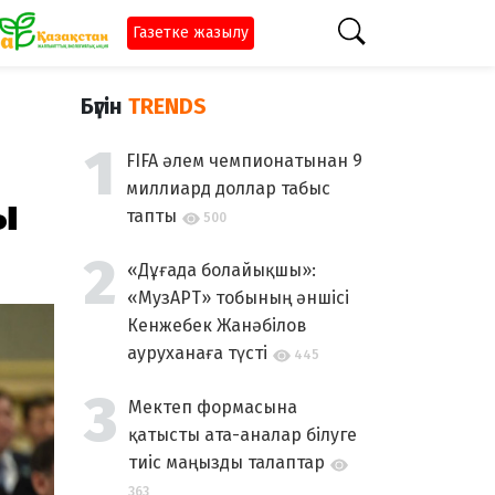
Газетке жазылу
Бүгін
TRENDS
FIFA әлем чемпионатынан 9
миллиард доллар табыс
ы
тапты
500
«Дұғада болайықшы»:
«МузАРТ» тобының әншісі
Кенжебек Жанәбілов
ауруханаға түсті
445
Мектеп формасына
қатысты ата-аналар білуге
тиіс маңызды талаптар
363