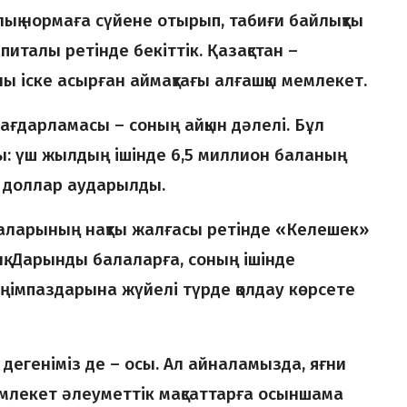
ық нормаға сүйене отырып, табиғи байлықты
италы ретінде бекіттік. Қазақстан –
ы іске асырған аймақтағы алғашқы мемлекет.
бағдарламасы – соның айқын дәлелі. Бұл
ы: үш жылдың ішінде 6,5 миллион баланың
 доллар аударылды.
шараларының нақты жалғасы ретінде «Келешек»
тық. Дарынды балаларға, соның ішінде
ңімпаздарына жүйелі түрде қолдау көрсете
 дегеніміз де – осы. Ал айналамызда, яғни
емлекет әлеуметтік мақсаттарға осыншама