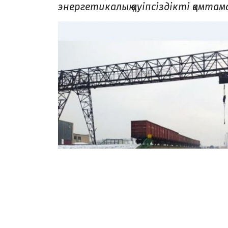
энергетикалық қауіпсіздікті қамта