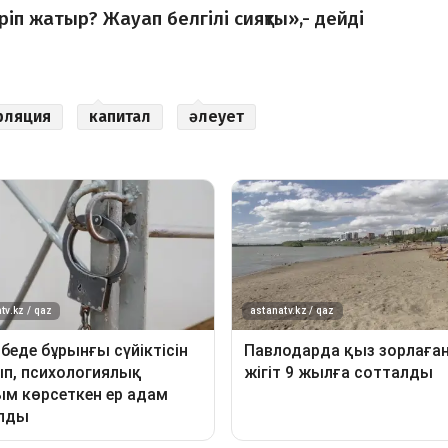
ріп жатыр? Жауап белгілі сияқты»,- дейді
фляция
капитал
әлеует