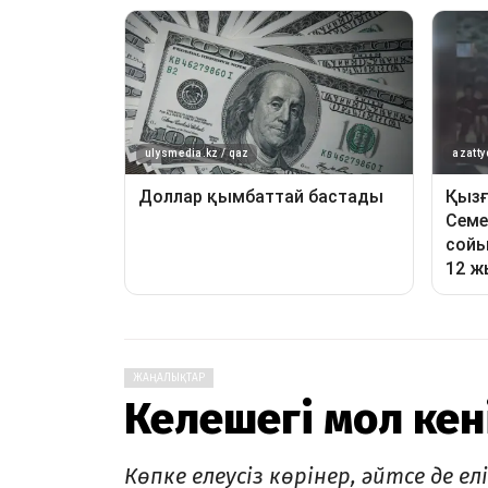
ЖАҢАЛЫҚТАР
Келешегі мол ке
Көпке елеусіз көрінер, әйтсе де ел