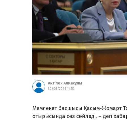
Ақтілек Алмасұлы
30/06/2026 14:52
Мемлекет басшысы Қасым-Жомарт Т
отырысында сөз сөйледі, – деп хаб