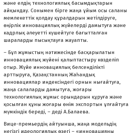
және елдің технологиялық басымдықтарын
айқындау. Сонымен бірге жаңа ұйым осы саланы
мемлекеттік қолдау құралдарын жетілдіруге,
өңірлік инновациялық жүйелерді дамытуға және
кадрлық әлеуетті күшейтуге бағытталған
шараларды пысықтауға жауапты.
– Бұл жұмыстың нәтижесінде басқарылатын
инновациялық жүйені қалыптастыру көзделіп
отыр. Жүйе инновациялық белсенділікті
арттыруға, Қазақстанның Жаһандық
инновациялар индексіндегі орнын нығайтуға,
жаңа салаларды дамытуға, жоғары
технологиялық жұмыс орындарын құруға және
қосылған құны жоғары өнім экспортын ұлғайтуға
мүмкіндік береді, – деді А.Балаева.
Вице-премьердің айтуынша, жаңа модельдің
негізгі идеологиялық өзегі – «инновацияны