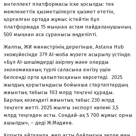
интеллект платформасы іске қосылды: тек
мемлекеттік қызметшілерге қызмет ететін,
қорғалған ортада жұмыс істейтін бұл
платформада 15 мыңнан астам пайдаланушының
500 мыңнан аса сұранысы өңделіпті.
Жалпы, ЖИ министрінің дерегінше, Astana Hub
экожүйесінде 379 AI-жоба жүзеге асырылу үстінде.
«Бұл AI-шешімдерді әзірлеу және оларды
экономиканың түрлі саласына енгізу үшін
белсенді орта қалыптасқанын көрсетеді. 2025
жылдың қорытындысы бойынша стартаптардың
жиынтық табысы 103 млрд теңгені құрады.
Барлық кезеңдегі жиынтық табыс 230 млрд
теңгеге жетті. 2025 жылғы экспорт көлемі 3,5
млрд теңгеден асты. Сондай-ақ 5 700 жұмыс орны
ашылды», – деді Ж.Мәдиев.
Қорыта айтқанда, жер асты байлығын зерде мен