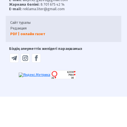
Жарнама бөлімі:
8 701 675 42 14
E-mail:
reklama.liter@gmail.com
Сайт туралы
Редакция
PDF | онлайн газет
Біздің әлеуметтік желідегі парақшамыз