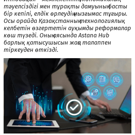
тәуелсіздігі мен тұрақты дамуының басты
бір кепілі, елдік өрлеудің мызғымас тұғыры.
Осы орайда Қазақстанның технологиялық
келбетін өзгертетін ауқымды реформалар
көш түзеді. Оның аясында Astana Hub
барлық қатысушысын жаңа талаппен
тіркеуден өткізді.