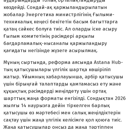
аударымдарды толық орталықтандыруды
көздейді. Сондай-ақ қаржыландырылатын
жобалар Энергетика ми­нистрлігінің Ғылыми-
техникалық кеңесі бекітетін басым бағыттарға
қатаң сәйкес болуға тиіс. Ал оларды іске асыру
Ғылым комитетінің рәсімдері арқылы
бағдарламалық-нысаналы қаржыландыру
қағидаты негізінде жүзеге асырылмақ.
Мұның сыртында, реформа аясында Astana Hub-
тың қатысушылары үлгілік шартқа көшіріліп
жатыр. Ұйымның хабарлауынша, әрбір қатысушы
үшін бірыңғай талаптарды қамтамасыз ету және
құқықтық рәсімдерді жеңілдету үшін ортақ
шарттың жаңа форматы енгізілді. Сондықтан 2026
жылғы 14 наурызға дейін тіркелген барлық
қатысушы өз мәртебесі мен салық жеңілдік­терін
сақтау үшін жаңа үлгілік келісімге қол қоюға тиіс.
Жаңа қатысушылар онсыз да жаңа тәртіппен