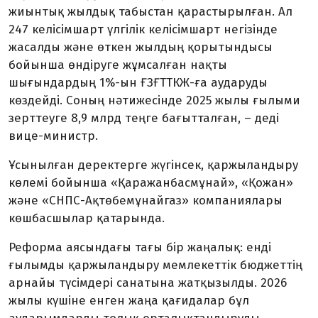
жиынтық жылдық табыстан қарастырылған. Ал
247 келісімшарт үлгілік келісімшарт негізінде
жасалды және өткен жылдың қорытындысы
бойынша өндіруге жұмсалған нақты
шығындардың 1%-ын ҒЗҒТТКЖ-ға аударуды
көздейді. Соның нәтижесінде 2025 жылы ғылыми
зерттеуге 8,9 млрд теңге бағытталған, ­– деді
вице-министр.
Ұсынылған деректерге жүгінсек, қаржыландыру
көлемі бойынша «Қаражанбасмұнай», «Қожан»
және «СНПС-Ақтөбемұнайгаз» компаниялары
көшбасшылар қатарында.
Реформа аясындағы тағы бір жаңалық: енді
ғылымды қаржыландыру мемлекеттік бюджеттің
арнайы түсімдері санатына жатқызылды. 2026
жылы күшіне енген жаңа қағидалар бұл