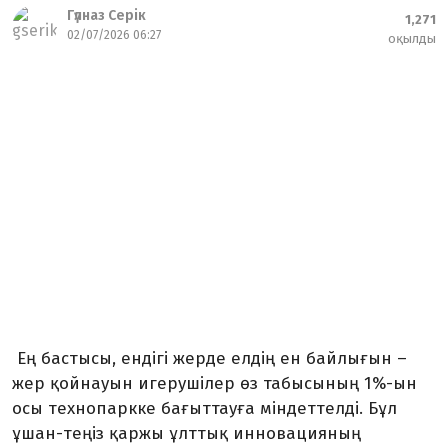
Гүлназ Серік
1,271
02/07/2026 06:27
оқылды
Ең бастысы, ендігі жерде елдің ен байлығын –
жер қойнауын игерушілер өз табысының 1%-ын
осы технопаркке бағыттауға міндеттелді. Бұл
ұшан-теңіз қаржы ұлттық инновацияның