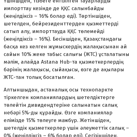
Үшіншіден, тізбеге енгізілген тауарларды
импорттау кезінде де ҚҚС салынбайды
(жеңілдіксіз – 16% болар еді). Төртіншіден,
шетелден, бейрезиденттерден қызметтерді
сатып алу, импорттауда ҚҚС төлемейді
(жеңілдіксіз – 16%). Бесіншіден, Қазақ­стан­дағы
басқа кез келген жұмыскердің жалақысынан ай
сайын 10% жеке табыс салығы (ЖТС) ұсталатыны
мәлім, алайда Astana Hub-та қызметкерлердің
бәрінің жалақысы, сыйақысы, өзге де ақылары
ЖТС-тан толық босатылған.
Алтыншыдан, астаналық осы технопарк­те
тіркелген компаниялардың шетелдіктерге
төлейтін дивидендтеріне салынатын салық
небәрі 5%-ды құрайды. Өзге компаниялар
елімізде 15% төлеуге мәжбүр. Жетіншіден,
шетелдік қызметкерлер үшін әлеуметтік салық –
0% (жеңілдіксіз – 6% болар еді). Сегізіншіден,