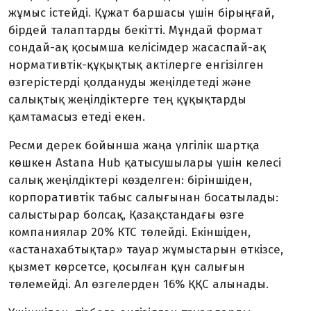
жұмыс істейді. Құжат баршасы үшін бірыңғай,
бірдей талаптарды бе­кітті. Мұндай формат
сондай-ақ қосымша ке­лісімдер жасаспай-ақ
нормативтік-құқық­­тық актілерге енгізілген
өзгерістерді қол­да­нуды жеңілдетеді және
салықтық жеңіл­діктерге тең құқықтарды
қамтамасыз етеді екен.
Ресми дерек бойынша жаңа үлгілік шартқа
көшкен Astana Hub қатысушылары үшін келесі
салық жеңілдіктері көзделген: біріншіден,
корпоративтік табыс салығынан босатылады:
салыстырар болсақ, Қазақстандағы өзге
компаниялар 20% КТС төлейді. Екіншіден,
«астанахабтықтар» тауар жұмыстарын өткізсе,
қызмет көрсетсе, қосылған құн салығын
төлемейді. Ал өзгелерден 16% ҚҚС алынады.