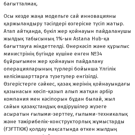
бағытталмақ.
Осы кезде жаңа модельге сай инновацияны
қаржыландыру тәсілдері өзгеріске түсіп жатыр.
Атап айтқанда, бүкіл жер қойнауын пайдаланушы
жылдық табысының 1%-ын Astana Hub-қа
бағыттауға міндеттелді. Өнеркәсіп және құрылыс
ми­нист­рінің бүгінде күшіне енген №34
бұйрығымен жер қойнауын пайдалану
операцияларының түрлері бойынша Үлгілік
келісімшарттарға түзетулер енгізілді.
Өзгерістерге сәйкес, қазақ жерінің қойнауындағы
қазынасын көсіп-қазып алып жатқан әрбір
компания мен кәсіпорын бұдан былай, жыл
сайын қазақстандық өндірушілер жүзеге
асыратын ғылыми-зерттеу, ғылыми-техникалық
және тәжірибелік-конс­трукторлық жұмыстарды
(ҒЗҒТТКЖ) қолдау мақсатында өткен жылдың