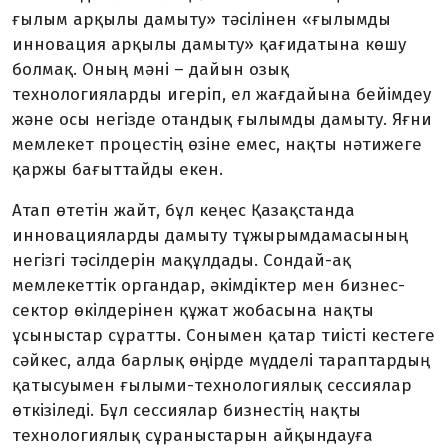
ғылым арқылы дамыту» тәсілінен «ғылымды
инновация арқылы дамыту» қағидатына көшу
болмақ. Оның мәні – дайын озық
технологияларды игеріп, ел жағдайына бейімдеу
және осы негізде отандық ғылымды дамыту. Яғни
мемлекет процестің өзіне емес, нақты нәтижеге
қаржы бағыттайды екен.
Атап өтетін жайт, бұл кеңес Қазақстанда
инновацияларды дамыту тұжырымдамасының
негізгі тәсілдерін мақұлдады. Сондай-ақ
мемлекеттік органдар, әкімдіктер мен бизнес-
сектор өкілдерінен құжат жобасына нақты
ұсыныстар сұратты. Сонымен қатар тиісті кестеге
сәйкес, алда барлық өңірде мүдделі тараптардың
қатысуымен ғылыми-технологиялық сессиялар
өткізіледі. Бұл сессиялар бизнестің нақты
технологиялық сұраныстарын айқындауға