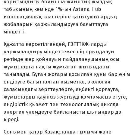
қорытындысы бойынша жиынтық жылдық
табысының кемінде 1%-ын Astana Hub
инновациялық кластеріне қатысушылардың
жобаларын қаржыландыруға бағыттауға
міндетті.
Құжатта көрсетілгендей, ҒЗҒТТКЖ-ларды
қаржыландыру міндеттемесінің орындалуы
ретінде жер қойнауын пайдаланушының осы
жұмыстарға нақты жұмсаған шығындары
танылады. Бұған жоғары қосылған құны бар өнім
өндіруге бағытталған қызметке, экология
саласындағы зерттеулерге, еңбекті қорғауға,
жұмыстарды қауіпсіз жүргізуді қамтамасыз етуге,
өндірістік қызмет пен технологиялық циклда
энергия үнемдеуге байланысты шығындар да
кіреді.
Сонымен қатар Қазақстанда ғылыми және