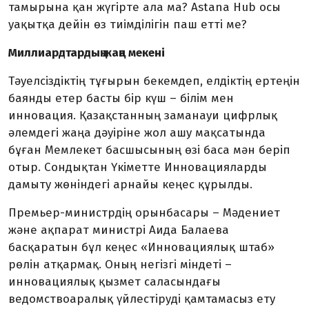
тамырына қан жүгірте ала ма? Astana Hub осы
уақытқа дейін өз тиімділігін паш етті ме?
Миллиардтардың жаңа мекені
Тәуелсіздіктің тұғырын бекемдеп, елдіктің ертеңін
баянды етер басты бір күш – білім мен
инновация. Қазақстанның заманауи цифрлық
әлемдегі жаңа дәуіріне жол ашу мақсатында
бұған Мемлекет басшысының өзі баса мән беріп
отыр. Сондықтан Үкіметте Инновацияларды
дамыту жөніндегі арнайы кеңес құрылды.
Премьер-министрдің орынбасары – Мәдениет
және ақпарат министрі Аида Балаева
басқаратын бұл кеңес «Инновациялық штаб»
рөлін атқармақ. Оның негізгі міндеті –
инновациялық қызмет саласындағы
ведомствоаралық үйлестіруді қамтамасыз ету