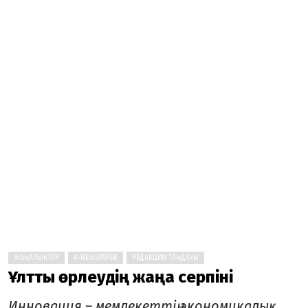
ЖАҢАЛЫҚТАР
A-NEWSPAPER
РЕДАКЦИЯ ТАҢДАУЫ
Ұлттық өрлеудің жаңа серпіні
Инновация – мемлекеттің экономикалық