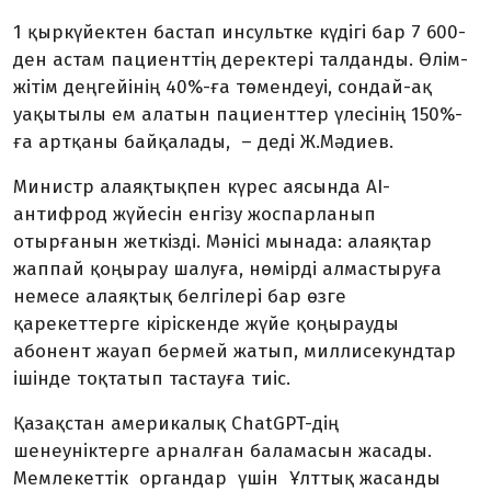
1 қыркүйектен бастап инсультке күдігі бар 7 600-
ден астам пациент­тің деректері талданды. Өлім-
жітім деңгейінің 40%-ға төмендеуі, сондай-ақ
уақытылы ем алатын пациенттер үлесінің 150%-
ға артқаны байқалады, – деді Ж.Мәдиев.
Министр алаяқтықпен күрес аясында AI-
антифрод жүйесін енгізу жоспарланып
отырғанын жеткізді. Мәнісі мынада: алаяқтар
жаппай қоңырау шалуға, нөмірді алмастыруға
немесе алаяқтық белгілері бар өзге
қарекеттерге кіріскенде жүйе қоңырау­ды
абонент жауап бермей жатып, миллисекундтар
ішінде тоқтатып тастауға тиіс.
Қазақстан америкалық ChatGPT-дің
шенеуніктерге арналған баламасын жасады.
Мемлекеттік органдар үшін Ұлттық жасанды