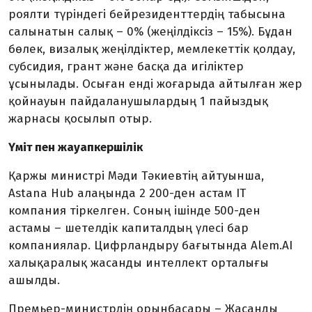
роялти түріндегі бейрезиденттердің табысына
салынатын салық – 0% (жеңілдіксіз – 15%). Бұдан
бөлек, визалық жеңілдіктер, мемлекеттік қолдау,
субсидия, грант және басқа да игіліктер
ұсынылады. Осыған енді жоғарыда айтылған жер
қойнауын пайдаланушылардың 1 пайыздық
жарнасы қосылып отыр.
Үміт пен жауапкершілік
Қаржы министрі Мәди Тәкиевтің айтуынша,
Astana Hub алаңында 2 200-ден астам IT
компания тіркелген. Соның ішінде 500-ден
астамы – шетелдік капиталдың үлесі бар
компаниялар. Цифрландыру бағытында Alem.AI
халықаралық жасанды интеллект орталығы
ашылды.
Премьер-министрдің орынбасары ­– Жасанды