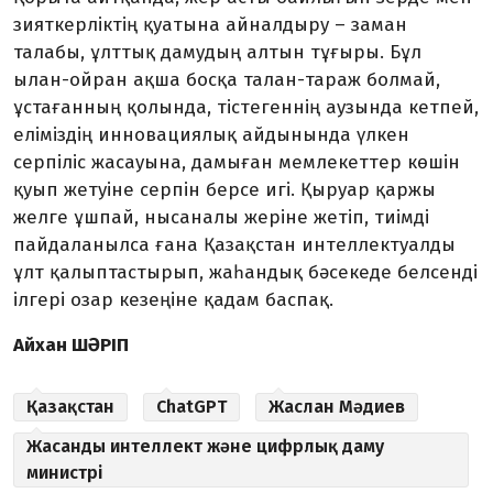
зияткерліктің қуатына айналдыру – заман
талабы, ұлттық дамудың алтын тұғыры. Бұл
ылан-ойран ақша босқа талан-тараж болмай,
ұстағанның қолында, тістегеннің аузында кетпей,
еліміздің инновациялық айдынында үлкен
серпіліс жасауына, дамыған мемлекеттер көшін
қуып жетуіне серпін берсе игі. Қыруар қаржы
желге ұшпай, нысаналы жеріне жетіп, тиімді
пайдаланылса ғана Қазақстан интеллектуалды
ұлт қалыптастырып, жаһандық бәсекеде белсенді
ілгері озар кезеңіне қадам баспақ.
Айхан ШӘРІП
Қазақстан
ChatGPT
Жаслан Мәдиев
Жасанды интеллект және цифрлық даму
министрі