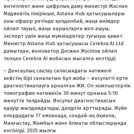
интеллект және цифрлық даму министрі Жаслан
Мәдиевтің пікірінше, Astana Hub қатысушылары
оны офшор ретінде қолданбай, жаңа өнімдер
ойлап тауып, жаңа нарықтарға жол ашуы,
экспорт үшін жаңа мүмкіндіктер туғызуы қажет.
Министр Astana Hub қатысушысы Cerebra.AI Ltd
дамытқан, инноватор Досжан Жүсіпов ойлап
тапқан Cerebra AI жобасын мысалға келтірді.
– Денсаулық сақтау саласындағы нәтижелі
кейстің бірі саналатын бұл жоба – инсультті ерте
диагностикалауға арналған ЖИ. Ол компьютерлік
томография нәтижесін 30 минут орнына 5-10
минутта талдайды. Инсульт диагностикасын
едәуір жылдамдатады, дәлдігін арттырады. Жүйе
елордадағы 17 емханада, сондай-ақ Ақмола,
Маңғыстау, Жамбыл және Алматы облыстарында
енгізілді. 2025 жылғы