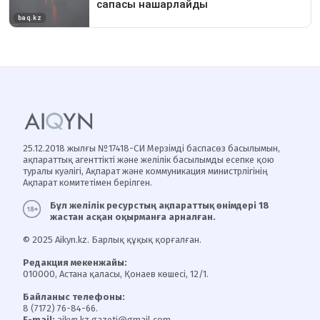
25.12.2018 жылғы №17418-СИ Мерзімді баспасөз басылымын,
ақпараттық агенттікті және желілік басылымды есепке қою
туралы куәлігі, Ақпарат және коммуникация министрлігінің
Ақпарат комитетімен берілген.
Бұл желілік ресурстың ақпараттық өнімдері 18
жастан асқан оқырманға арналған.
© 2025 Aikyn.kz. Барлық құқық қорғалған.
Редакция мекенжайы:
010000, Астана қаласы, Қонаев көшесі, 12/1.
Байланыс телефоны:
8 (7172) 76-84-66.
E-mail:
aikyn.kz.gazeti@gmail.com