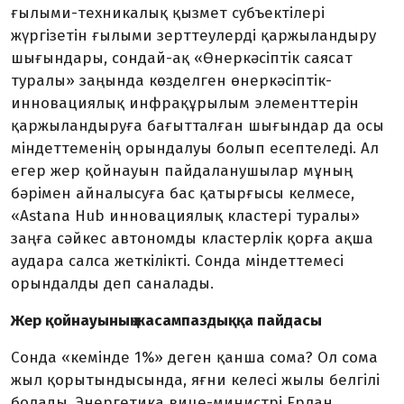
ғылыми-техникалық қызмет субъектілері
жүргізетін ғылыми зерттеулерді қар­жыландыру
шығындары, сондай-ақ «Өнеркәсіптік саясат
туралы» заңында көзделген өнеркәсіптік-
инновациялық инфрақұры­лым элементтерін
қаржыландыруға бағытталған шығындар да осы
міндеттеменің орындалуы болып есептеледі. Ал
егер жер қойнауын пайдаланушылар мұның
бәрімен айналысуға бас қатырғысы келмесе,
«Astana Hub инновациялық кластері туралы»
заңға сәйкес автономды кластерлік қорға ақша
аудара салса жеткілікті. Сон­да міндеттемесі
орындалды деп саналады.
Жер қойнауының жасампаздыққа пайдасы
Сонда «кемінде 1%» деген қанша сома? Ол сома
жыл қорытындысында, яғни келесі жылы белгілі
болады. Энергетика вице-министрі Ерлан