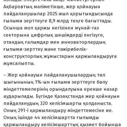
Ақбаровтың мәліметінше, жер қойнауын
пайдаланушылар 2025 жыл қорытындысында
ғылыми зерттеуге 8,9 млрд теңге бағыттады.
Осынша мол қаржы негізінен мұнай-газ
секторына цифр­лық шешімдерді енгізуге,
отандық ғалым­дар мен инноваторлардың
ғылыми-зерттеу және тәжірибелік-
конструкторлық жұмыс­тарын қаржыландыруға
жұмсалыпты.
– Жер қойнауын пайдаланушылардың төл
шығынының 1%-ын ғылыми зерттеуге бөлу
міндеттемелерінің орындалуына ерекше назар
аударылады. Бүгінде Қазақстанда жер қойнауын
пайдаланудың 320 келісімшарты қолданыста.
Оның 291-і қаржыландыру міндеттемесіне ие.
Оның ішінде 44 келісімшартта ғылымды
қаржыландыру келісімшарттық қызмет бойынша