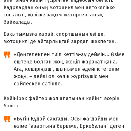
апатынан кейін түсірілген видеосын бөлісті.
Кадрлардан оның мотоциклімен автокөлікке
соғылып, көлікке зақым келтіргені анық
байқалады.
Бақытымызға қарай, спортшының өзі де,
мотоциклі де айтарлықтай зардап шекпеген.
«Дөңгелекпен тиіп кеттім-ау деймін... Өзіме
ештеңе болған жоқ, жеңіл жарақат қана.
Аға, кешіріңізші, шынымен әдейі істегенім
жоқ», – дейді ол көлік жүргізушісімен
сөйлескен сәтінде.
Кейінірек файтер жол апатынан кейінгі әсерін
бөлісті.
«Бүгін Құдай сақтады. Осы жағдайды мен
өзіме “азартыңа берілме, Еркебұлан” деген