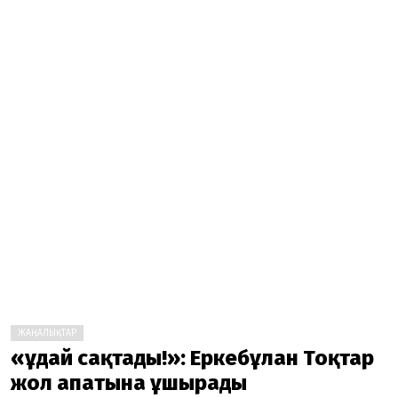
ЖАҢАЛЫҚТАР
«Құдай сақтады!»: Еркебұлан Тоқтар
жол апатына ұшырады