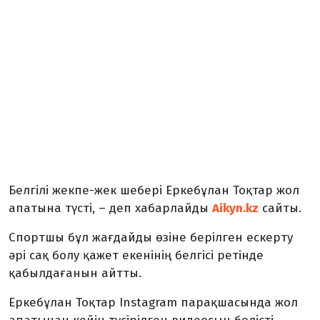
Белгілі жекпе-жек шебері Еркебұлан Тоқтар жол
апатына түсті, – деп хабарлайды
Aikyn.kz
сайты.
Спортшы бұл жағдайды өзіне берілген ескерту
әрі сақ болу қажет екенінің белгісі ретінде
қабылдағанын айтты.
Еркебұлан Тоқтар Instagram парақшасында жол