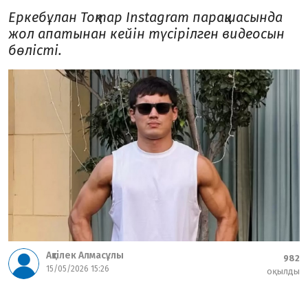
Еркебұлан Тоқтар Instagram парақшасында
жол апатынан кейін түсірілген видеосын
бөлісті.
Ақтілек Алмасұлы
982
15/05/2026 15:26
оқылды