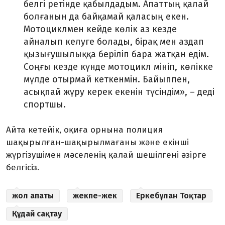
белгі ретінде қабылдадым. Апаттың қалай
болғанын да байқамай қаласың екен.
Мотоциклмен кейде көлік аз кезде
айналып келуге болады, бірақ мен аздап
қызығушылыққа беріліп бара жатқан едім.
Соңғы кезде күнде мотоцикл мініп, көлікке
мүлде отырмай кеткенмін. Байыппен,
асықпай жүру керек екенін түсіндім», – деді
спортшы.
Айта кетейік, оқиға орнына полиция
шақырылған-шақырылмағаны және екінші
жүргізушімен мәселенің қалай шешілгені әзірге
белгісіз.
жол апаты
жекпе-жек
Еркебұлан Тоқтар
Құдай сақтау