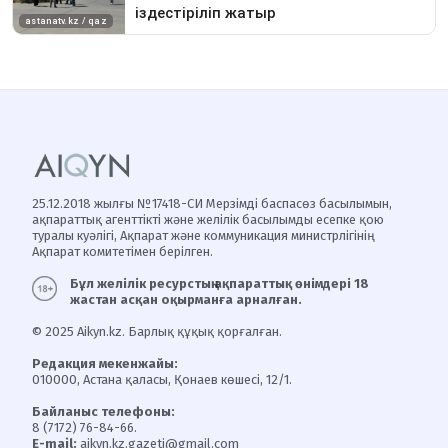
25.12.2018 жылғы №17418-СИ Мерзімді баспасөз басылымын,
ақпараттық агенттікті және желілік басылымды есепке қою
туралы куәлігі, Ақпарат және коммуникация министрлігінің
Ақпарат комитетімен берілген.
Бұл желілік ресурстың ақпараттық өнімдері 18
жастан асқан оқырманға арналған.
© 2025 Aikyn.kz. Барлық құқық қорғалған.
Редакция мекенжайы:
010000, Астана қаласы, Қонаев көшесі, 12/1.
Байланыс телефоны:
8 (7172) 76-84-66.
E-mail:
aikyn.kz.gazeti@gmail.com