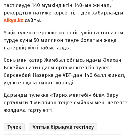
тестілеуде 140 мүмкіндіктің 140-ын жинап,
рекордтық нәтиже көрсетті, – деп хабарлайды
Aikyn.kz
сайты.
Үздік түлекке ерекше жетістігі үшін салтанатты
түрде құны 50 миллион теңге болатын жаңа
пәтердің кілті табысталды.
Сонымен қатар Жамбыл облысындағы Әлихан
Бөкейхан атындағы орта мектептің түлегі
Сарсенбай Назерке де ҰБТ-дан 140 балл жинап,
үздіктер қатарынан көрінді.
Дарынды түлекке «Тарих мектебі» білім беру
орталығы 1 миллион теңге сыйақы мен шетелге
жолдама тарту етті.
Түлек
Ұлттық бірыңғай тестілеу