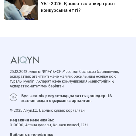
25.12.2018 жылғы №17418-СИ Мерзімді баспасөз басылымын,
ақпараттық агенттікті және желілік басылымды есепке қою
туралы куәлігі, Ақпарат және коммуникация министрлігінің
Ақпарат комитетімен берілген.
Бұл желілік ресурстың ақпараттық өнімдері 18
жастан асқан оқырманға арналған.
© 2025 Aikyn.kz. Барлық құқық қорғалған.
Редакция мекенжайы:
010000, Астана қаласы, Қонаев көшесі, 12/1.
Байланыс телефоны: