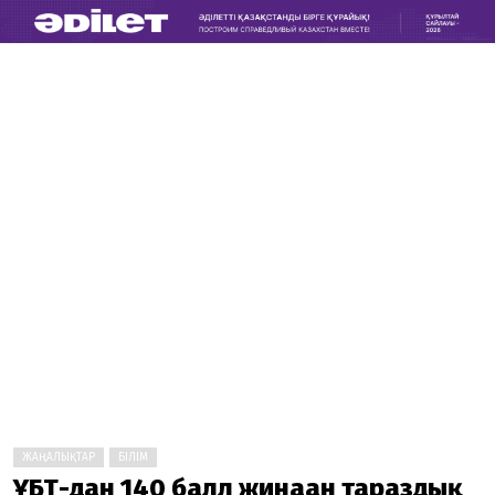
ЖАҢАЛЫҚТАР
БІЛІМ
ҰБТ-дан 140 балл жинаған тараздық