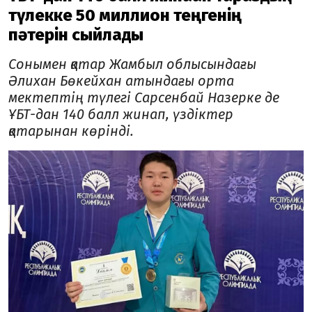
түлекке 50 миллион теңгенің
пәтерін сыйлады
Сонымен қатар Жамбыл облысындағы
Әлихан Бөкейхан атындағы орта
мектептің түлегі Сарсенбай Назерке де
ҰБТ-дан 140 балл жинап, үздіктер
қатарынан көрінді.