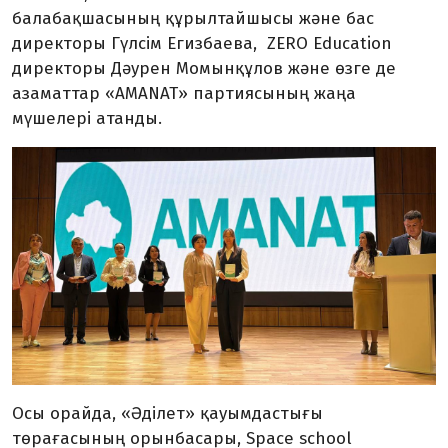
балабақшасының құрылтайшысы және бас
директоры Гүлсім Егизбаева, ZERO Education
директоры Дәурен Момынқұлов және өзге де
азаматтар «AMANAT» партиясының жаңа
мүшелері атанды.
Осы орайда, «Әділет» қауымдастығы
төрағасының орынбасары, Space school