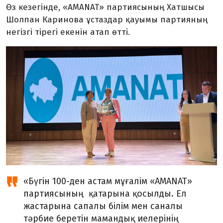
Өз кезегінде, «AMANAT» партиясының Хатшысы
Шолпан Каринова ұстаздар қауымы партияның
негізгі тірегі екенін атап өтті.
«Бүгін 100-ден астам мұғалім «AMANAT»
партиясының қатарына қосылды. Ел
жастарына сапалы білім мен саналы
тәрбие беретін мамандық иелерінің