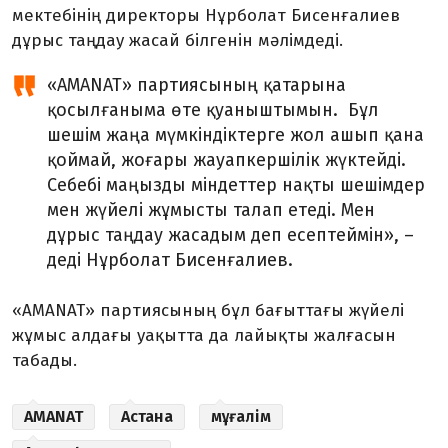
мектебінің директоры Нұрболат Бисенғалиев
дұрыс таңдау жасай білгенін мәлімдеді.
«AMANAT» партиясының қатарына
қосылғаныма өте қуаныштымын. Бұл
шешім жаңа мүмкіндіктерге жол ашып қана
қоймай, жоғары жауапкершілік жүктейді.
Себебі маңызды міндеттер нақты шешімдер
мен жүйелі жұмысты талап етеді. Мен
дұрыс таңдау жасадым деп есептеймін», –
деді Нұрболат Бисенғалиев.
«AMANAT» партиясының бұл бағыттағы жүйелі
жұмыс алдағы уақытта да лайықты жалғасын
табады.
AMANAT
Астана
мұғалім