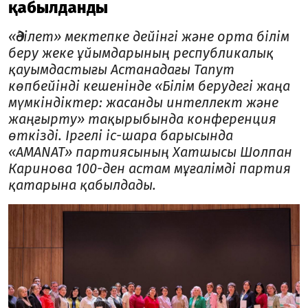
қабылданды
«Әділет» мектепке дейінгі және орта білім
беру жеке ұйымдарының республикалық
қауымдастығы Астанадағы Tanym
көпбейінді кешенінде «Білім берудегі жаңа
мүмкіндіктер: жасанды интеллект және
жаңғырту» тақырыбында конференция
өткізді. Іргелі іс-шара барысында
«AMANAT» партиясының Хатшысы Шолпан
Каринова 100-ден астам мұғалімді партия
қатарына қабылдады.