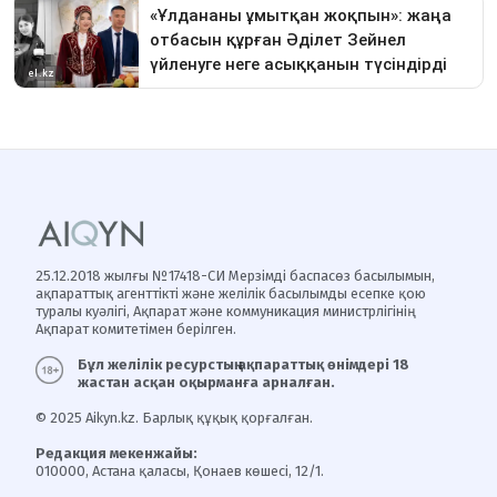
25.12.2018 жылғы №17418-СИ Мерзімді баспасөз басылымын,
ақпараттық агенттікті және желілік басылымды есепке қою
туралы куәлігі, Ақпарат және коммуникация министрлігінің
Ақпарат комитетімен берілген.
Бұл желілік ресурстың ақпараттық өнімдері 18
жастан асқан оқырманға арналған.
© 2025 Aikyn.kz. Барлық құқық қорғалған.
Редакция мекенжайы:
010000, Астана қаласы, Қонаев көшесі, 12/1.