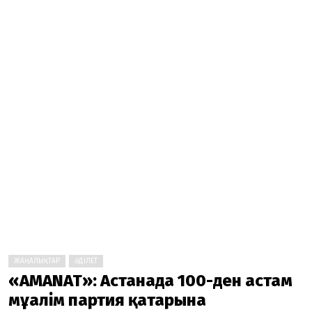
ЖАҢАЛЫҚТАР
ӘДІЛЕТ
«AMANAT»: Астанада 100-ден астам
мұғалім партия қатарына