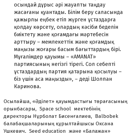
осындай дұрыс әрі жауапты таңдау
жасағаны қуантады. Білім беру саласында
қажырлы еңбек етіп жүрген ұстаздарға
қолдау көрсету, олардың кәсіби беделін
биіктету және қоғамдағы мәртебесін
арттыру – мемлекеттік және қоғамдық
маңызы жоғары басым бағыттардың бірі.
Мұғалімдер қауымы – «AMANAT»
партиясының негізгі тірегі. Сол себепті
ұстаздардың партия қатарына қосылуы –
біз үшін аса маңызды», – деді Шолпан
Каринова.
Осылайша, «Әділет» қауымдастығы төрағасының
орынбасары, Space school мектебінің
директоры Нұрболат Бисенғалиев, Balbobek
балабақшаларының құрылтайшысы Оксана
Ушкевич, Seed education және «Балажан»