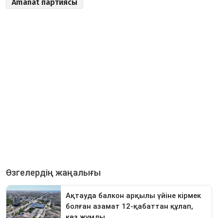
Amanat партиясы