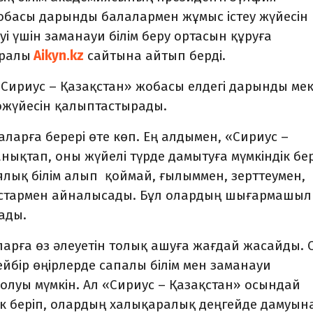
обасы дарынды балалармен жұмыс істеу жүйесін
і үшін заманауи білім беру ортасын құруға
уралы
Aikyn.kz
сайтына айтып берді.
Сириус – Қазақстан»
жобасы елдегі дарынды ме
ожүйе
сін
қ
алыптастырады
.
ларға берері өте көп. Ең алдымен, «Сириус –
нықтап, оны жүйелі түрде дамытуға мүмкіндік бер
лық білім алып қоймай, ғылыммен, зерттеумен,
стармен айналысады. Бұл олардың шығармашы
ады.
рға өз әлеуетін толық ашуға жағдай жасайды. С
кейбір өңірлерде сапалы білім мен заманауи
 болуы мүмкін. Ал «Сириус – Қазақстан» осындай
к беріп, олардың халықаралық деңгейде дамуын