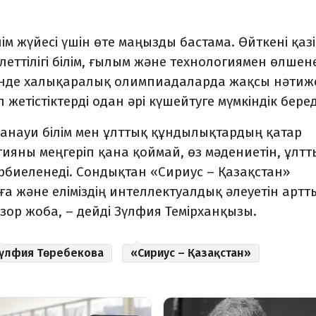
м жүйесі үшін өте маңызды бастама. Өйткені қазі
леттілігі білім, ғылым және технологиямен өлшене
зінде халықаралық олимпиадаларда жақсы нәтиж
жетістіктерді одан әрі күшейтуге мүмкіндік беред
манауи білім мен ұлттық құндылықтардың қатар
гияны меңгеріп қана қоймай, өз мәдениетін, ұлтт
тәрбиеленеді. Сондықтан «Сириус – Қазақстан»
 және еліміздің интеллектуалдық әлеуетін артт
зор жоба, – дейді Зүлфия Темірханқызы.
үлфия Төребекова
«Сириус – Қазақстан»