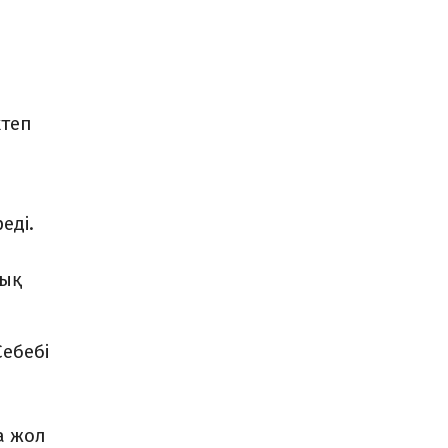
ктеп
еді.
лық
ебебі
а жол