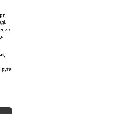
ргі
ді.
елер
і.
ық
ыруға