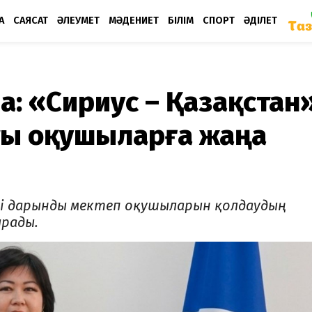
А
САЯСАТ
ӘЛЕУМЕТ
МӘДЕНИЕТ
БІЛІМ
СПОРТ
ӘДІЛЕТ
а: «Сириус – Қазақстан
ты оқушыларға жаңа
егі дарынды мектеп оқушыларын қолдаудың
рады.