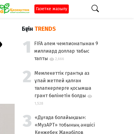
Газетке жазылу
Бүгін
TRENDS
»
FIFA әлем чемпионатынан 9
миллиард доллар табыс
тапты
2,666
Мемлекеттік грантқа аз
ұпай жетпей қалған
талапкерлерге қосымша
грант бөлінетін болды
1,528
«Дұғада болайықшы»:
«МузАРТ» тобының әншісі
Кенжебек Жанәбілов