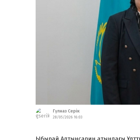
Гүлназ Серік
28/05/2026 16:03
Ыбырай Алтынсарин атындағы Ұлтты