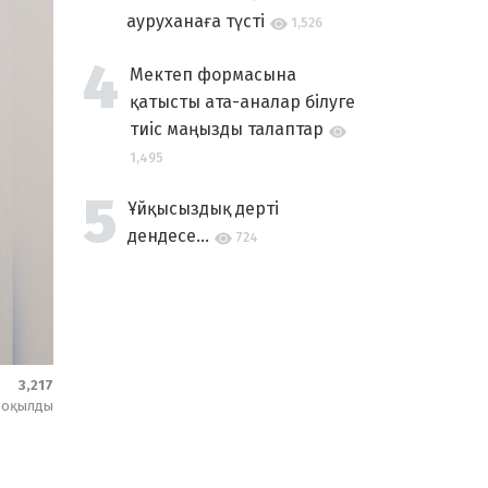
ауруханаға түсті
1,526
Мектеп формасына
қатысты ата-аналар білуге
тиіс маңызды талаптар
1,495
Ұйқысыздық дерті
дендесе...
724
3,217
оқылды