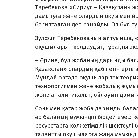
Төребекова
«Сириус – Қаза
қ
стан» ж
дамытуға және олардың оқуы мен өсу
бағытталған деп санайды. Ол бұл т
Зүлфия Төребекованың айтуынша,
«
оқушыларын қолдау
дың
тұрақты эк
– Әрине, бұл жобаның дарынды бала
Қазақстан» олардың қабілетін ерте а
Мұндай ортада оқушылар тек теория
технологиямен және жобалық жұмы
және аналитикалық ойлауын дамыт
Сонымен қатар жоба дарынды балала
әр баланың мүмкіндігі бірдей емес: 
ресурстарға қолжетімділік шектеулі
талантты оқушыларға жаңа мүмкінді