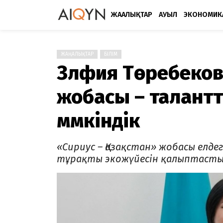
ЖАҢАЛЫҚТАР
АУЫЛ
ЭКОНОМИК
ЖАҢАЛЫҚТАР
БІЛІМ
Зүлфия Төребеков
жобасы – талант
мүмкіндік
«Сириус – Қазақстан» жобасы елд
тұрақты экожүйесін қалыптасты