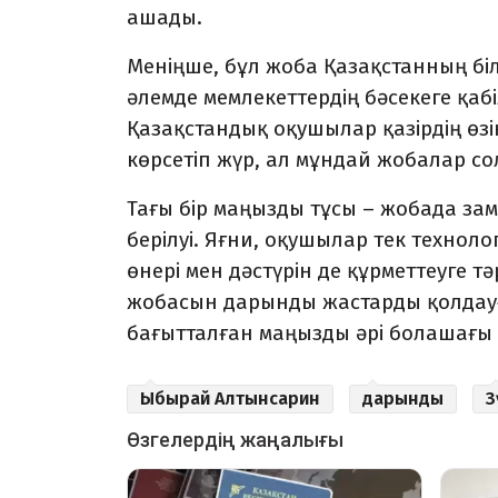
ашады.
Меніңше, бұл жоба Қазақстанның білі
әлемде мемлекеттердің бәсекеге қабі
Қазақстандық оқушылар қазірдің ө
көрсетіп жүр, ал мұндай жобалар сол 
Тағы бір маңызды тұсы – жобада за
берілуі. Яғни, оқушылар тек техноло
өнері мен дәстүрін де құрметтеуге 
жобасын дарынды жастарды қолдауға
бағытталған маңызды әрі болашағы 
Ыбырай Алтынсарин
дарынды
З