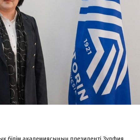
қ білім академиясының президенті Зүлфия