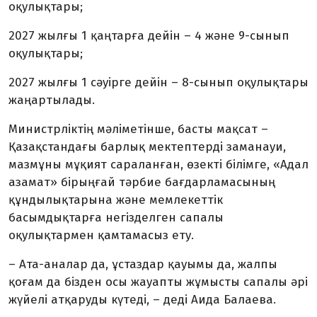
оқулықтары;
2027 жылғы 1 қаңтарға дейін – 4 және 9-сынып
оқулықтары;
2027 жылғы 1 сәуірге дейін – 8-сынып оқулықтары
жаңартылады.
Министрліктің мәліметінше, басты мақсат –
Қазақстандағы барлық мектептерді заманауи,
мазмұны мұқият сараланған, өзекті білімге, «Адал
азамат» бірыңғай тәрбие бағдарламасының
құндылықтарына және мемлекеттік
басымдықтарға негізделген сапалы
оқулықтармен қамтамасыз ету.
– Ата-аналар да, ұстаздар қауымы да, жалпы
қоғам да бізден осы жауапты жұмысты сапалы әрі
жүйелі атқаруды күтеді, – деді Аида Балаева.