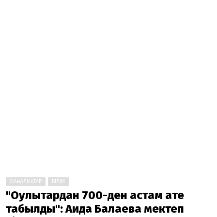
ЖАҢАЛЫҚТАР
БІЛІМ
"Оқулықтардан 700-ден астам қате
табылды": Аида Балаева мектеп