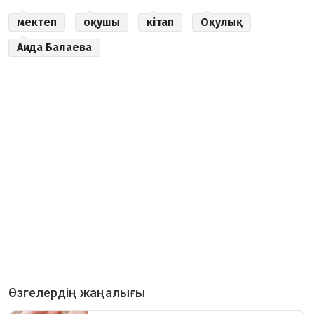
мектеп
оқушы
кітап
Оқулық
Аида Балаева