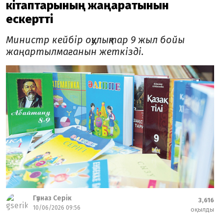
кітаптарының жаңаратынын
ескертті
Министр кейбір оқулықтар 9 жыл бойы
жаңартылмағанын жеткізді.
Гүлназ Серік
3,616
10/06/2026 09:56
оқылды