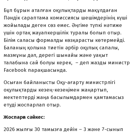
Бұл бұрын аталған оқулықтарды мақұлдаған
Пәндік сараптама комиссиясы шешімдерінің күші
жойылады деген сөз емес. Әңгіме түпкі нәтиже
үшін ортақ жауапкершілік туралы болып отыр.
Білім саласы формалды көзқарасты көтермейді.
Баланың қолына тиетін әрбір оқулық сапалы,
мазмұны дәл, дерегі шынайы және уақыт
талабына сай болуы керек, – деп жазды министр
Facebook парақшасында.
Осыған байланысты Оқу-ағарту министрлігі
оқулықтарды кезең-кезеңімен жаңартып,
мектептерді жаңа басылымдармен қамтамасыз
етуді жоспарлап отыр.
Жоспарға сәйкес:
2026 жылғы 30 тамызға дейін – 3 және 7-сынып