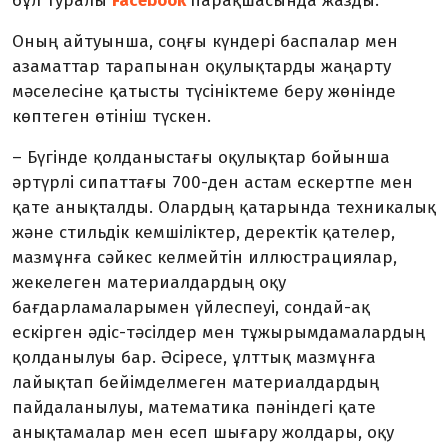
бұл туралы
Facebook
парақшасында жазды.
Оның айтуынша, соңғы күндері баспалар мен
азаматтар тарапынан оқулықтарды жаңарту
мәселесіне қатысты түсініктеме беру жөнінде
көптеген өтініш түскен.
– Бүгінде қолданыстағы оқулықтар бойынша
әртүрлі сипаттағы 700-ден астам ескертпе мен
қате анықталды. Олардың қатарында техникалық
және стильдік кемшіліктер, деректік қателер,
мазмұнға сәйкес келмейтін иллюстрациялар,
жекелеген материалдардың оқу
бағдарламаларымен үйлеспеуі, сондай-ақ
ескірген әдіс-тәсілдер мен тұжырымдамалардың
қолданылуы бар. Әсіресе, ұлттық мазмұнға
лайықтап бейімделмеген материалдардың
пайдаланылуы, математика пәніндегі қате
анықтамалар мен есеп шығару жолдары, оқу