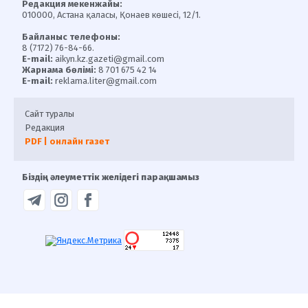
Редакция мекенжайы:
010000, Астана қаласы, Қонаев көшесі, 12/1.
Байланыс телефоны:
8 (7172) 76-84-66.
E-mail:
aikyn.kz.gazeti@gmail.com
Жарнама бөлімі:
8 701 675 42 14
E-mail:
reklama.liter@gmail.com
Сайт туралы
Редакция
PDF | онлайн газет
Біздің әлеуметтік желідегі парақшамыз