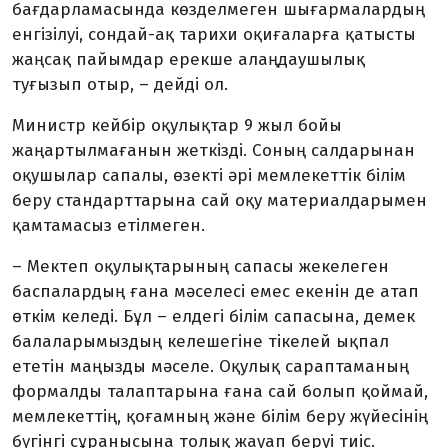
бағдарламасында көзделмеген шығармалардың
енгізілуі, сондай-ақ тарихи оқиғаларға қатысты
жаңсақ пайымдар ерекше алаңдаушылық
туғызып отыр, – дейді ол.
Министр кейбір оқулықтар 9 жыл бойы
жаңартылмағанын жеткізді. Соның салдарынан
оқушылар сапалы, өзекті әрі мемлекеттік білім
беру стандарттарына сай оқу материалдарымен
қамтамасыз етілмеген.
– Мектеп оқулықтарының сапасы жекелеген
баспалардың ғана мәселесі емес екенін де атап
өткім келеді. Бұл – елдегі білім сапасына, демек
балаларымыздың келешегіне тікелей ықпал
ететін маңызды мәселе. Оқулық сараптаманың
формалды талаптарына ғана сай болып қоймай,
мемлекеттің, қоғамның және білім беру жүйесінің
бүгінгі сұранысына толық жауап беруі тиіс.