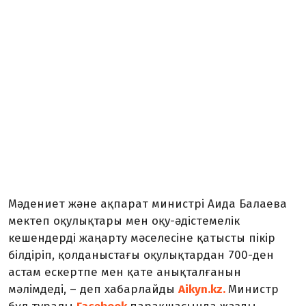
Мәдениет және ақпарат министрі Аида Балаева
мектеп оқулықтары мен оқу-әдістемелік
кешендерді жаңарту мәселесіне қатысты пікір
білдіріп, қолданыстағы оқулықтардан 700-ден
астам ескертпе мен қате анықталғанын
мәлімдеді, – деп хабарлайды
Aikyn.kz.
Министр