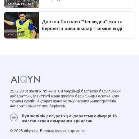
25.12.2018 жылғы №17418-СИ Мерзімді баспасөз басылымын,
ақпараттық агенттікті және желілік басылымды есепке қою
туралы куәлігі, Ақпарат және коммуникация министрлігінің
Ақпарат комитетімен берілген.
Бұл желілік ресурстың ақпараттық өнімдері 18
жастан асқан оқырманға арналған.
© 2025 Aikyn.kz. Барлық құқық қорғалған.