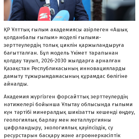
ҚР Ұлттық ғылым академиясы әзірлеген «Ашық
қолданбалы ғылым» моделі ғылыми-
зерттеулердің толық циклін қаржыландыруға
бағытталған. Бұл модель Үкімет тарапынан
қолдау тауып, 2026-2030 жылдарға арналған
Қазақстан Республикасының инновацияларды
дамыту тұжырымдамасының құрамдас бөлігіне
айналды.
Академия жүргізген форсайттық зерттеулердің
нәтижелері бойынша Ұлытау облысында ғылыми
күн тәртібі минералдық шикізатты кешенді өңдеу,
геологиялық барлау мен металлургияны
цифрландыру, экологиялық қауіпсіздік, су
ресурстарын басқару және агроөнеркәсіптік