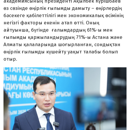
академиясының президенті Ақылбек Күрішбаев
өз сөзінде өңірлік ғылымды дамыту – өңірлердің
бәсекеге қабілеттілігі мен экономикалық өсімінің
негізгі факторы екенін атап өтті. Оның
айтуынша, бүгінде ғалымдардың 61%-ы мен
ғылымды қаржыландырудың 71%-ы Астана және
Алматы қалаларында шоғырланған, сондықтан
өңірлік ғылымды күшейту уақыт талабы болып
отыр.