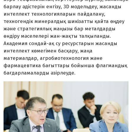
барлау әдістерін енгізу, 3D модельдеу, жасанды
интеллект технологияларын пайдалану,
техногендік минералдық шикізатты қайта өңдеу
және стратегиялық маңызы бар металдарды
өндіру мәселелері жан-жақты талқыланды.
Академия сондай-ақ су ресурстарын жасанды
интеллект көмегімен басқару, жаңа
материалдар, агробиотехнология және
фармацевтика бағыттары бойынша флагмандық
бағдарламаларды әзірлеуде.