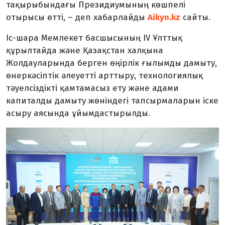
тақырыбындағы Президиумының көшпелі
отырысы өтті
, – деп хабарлайды
Aikyn.kz
сайты.
Іс-шара Мемлекет басшысының IV Ұлттық
құрылтайда және Қазақстан халқына
Жолдауларында берген өңірлік ғылымды дамыту,
өнеркәсіптік әлеуетті арттыру, технологиялық
тәуелсіздікті қамтамасыз ету және адами
капиталды дамыту жөніндегі тапсырмаларын іске
асыру аясында ұйымдастырылды.