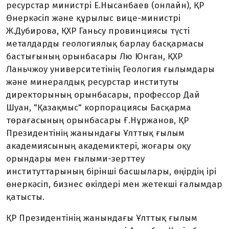
ресурстар министрі Е.Нысанбаев (онлайн), ҚР
Өнеркәсіп және құрылыс вице-министрі
Ж.Дубирова, ҚХР Ганьсу провинциясы түсті
металдарды геологиялық барлау басқармасы
бастығының орынбасары Лю Юнган, ҚХР
Ланьчжоу университетінің Геология ғылымдары
және минералдық ресурстар институты
директорының орынбасары, профессор Дай
Шуан, "Қазақмыс" корпорациясы Басқарма
төрағасының орынбасары Ғ.Нұржанов, ҚР
Президентінің жанындағы Ұлттық ғылым
академиясының академиктері, жоғары оқу
орындары мен ғылыми-зерттеу
институттарының бірінші басшылары, өңірдің ірі
өнеркәсіп, бизнес өкілдері мен жетекші ғалымдар
қатысты.
ҚР Президентінің жанындағы Ұлттық ғылым