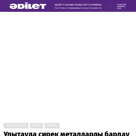
ЖАҢАЛЫҚТАР
БІЛІМ
АЙМАҚ
Ұлытауда сирек металдарды барлау