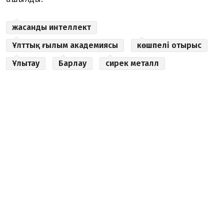
жасанды интеллект
Ұлттық ғылым академиясы
көшпелі отырыс
Ұлытау
Барлау
сирек металл