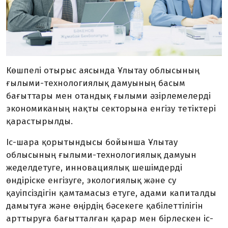
Көшпелі отырыс аясында Ұлытау облысының
ғылыми-технологиялық дамуының басым
бағыттары мен отандық ғылыми әзірлемелерді
экономиканың нақты секторына енгізу тетіктері
қарастырылды.
Іс-шара қорытындысы бойынша
Ұлытау
облысының ғылыми-технологиялық дамуын
жеделдетуге, инновациялық шешімдерді
өндіріске енгізуге, экологиялық және су
қауіпсіздігін қамтамасыз етуге, адами капиталды
дамытуға және өңірдің бәсекеге қабілеттілігін
арттыруға бағытталған қарар мен бірлескен іс-