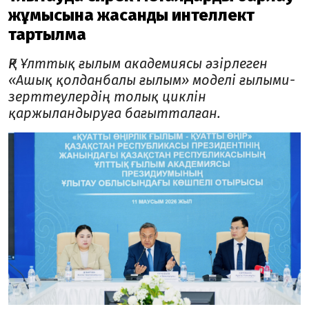
жұмысына жасанды интеллект
тартылмақ
ҚР Ұлттық ғылым академиясы әзірлеген
«Ашық қолданбалы ғылым» моделі ғылыми-
зерттеулердің толық циклін
қаржыландыруға бағытталған.