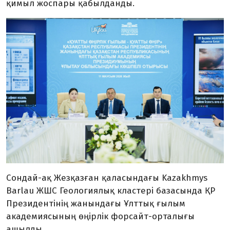
қимыл жоспары қабылданды.
Сондай-ақ Жезқазған қаласындағы Kazakhmys
Barlau ЖШС Геологиялық кластері базасында ҚР
Президентінің жанындағы Ұлттық ғылым
академиясының өңірлік форсайт-орталығы
ашылды.