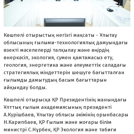
Көшпелі отырыстың негізгі мақсаты -
Ұлытау
облысының ғылыми-технологиялық дамуындағы
өзекті мәселелерді талқылау және өңірдің
өнеркәсіп, экология, сумен қамтамасыз ету,
геология, энергетика және әлеуметтік саладағы
стратегиялық міндеттерін шешуге бағытталған
ғылымды дамытудың басым бағыттарын
айқындау болды.
Көшпелі отырысқа
ҚР Президентінің жанындағы
Ұлттық ғылым академиясының президенті
А.Күрішбаев, Ұлытау облысы әкімінің орынбасары
Н.Карипбаев, ҚР Ғылым және жоғары білім
министрі С.Нұрбек, ҚР Экология және табиғи