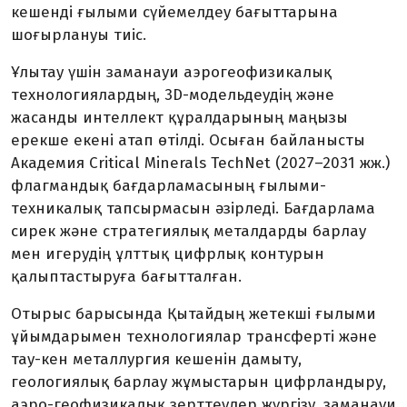
кешенді ғылыми сүйемелдеу бағыттарына
шоғырлануы тиіс.
Ұлытау үшін заманауи аэрогеофизикалық
технологиялардың, 3D-модельдеудің және
жасанды интеллект құралдарының маңызы
ерекше екені атап өтілді. Осыған байланысты
Академия Critical Minerals TechNet (2027–2031 жж.)
флагмандық бағдарламасының ғылыми-
техникалық тапсырмасын әзірледі. Бағдарлама
сирек және стратегиялық металдарды барлау
мен игерудің ұлттық цифрлық контурын
қалыптастыруға бағытталған.
Отырыс барысында Қытайдың жетекші ғылыми
ұйымдарымен технологиялар трансферті және
тау-кен металлургия кешенін дамыту,
геологиялық барлау жұмыстарын цифрландыру,
аэро-геофизикалық зерттеулер жүргізу, заманауи