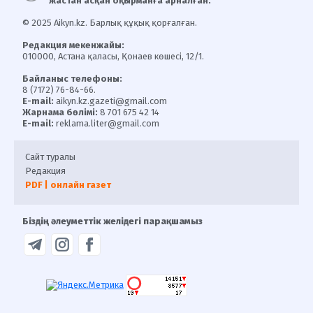
жастан асқан оқырманға арналған.
© 2025 Aikyn.kz. Барлық құқық қорғалған.
Редакция мекенжайы:
010000, Астана қаласы, Қонаев көшесі, 12/1.
Байланыс телефоны:
8 (7172) 76-84-66.
E-mail:
aikyn.kz.gazeti@gmail.com
Жарнама бөлімі:
8 701 675 42 14
E-mail:
reklama.liter@gmail.com
Сайт туралы
Редакция
PDF | онлайн газет
Біздің әлеуметтік желідегі парақшамыз