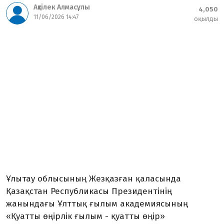
Ақтілек Алмасұлы
4,050
11/06/2026 14:47
оқылды
Ұлытау облысының Жезқазған қаласында
Қазақстан Республикасы Президентінің
жанындағы Ұлттық ғылым академиясының
«Қуатты өңірлік ғылым - қуатты өңір»