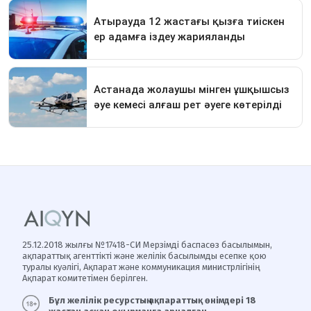
25.12.2018 жылғы №17418-СИ Мерзімді баспасөз басылымын,
ақпараттық агенттікті және желілік басылымды есепке қою
туралы куәлігі, Ақпарат және коммуникация министрлігінің
Ақпарат комитетімен берілген.
Бұл желілік ресурстың ақпараттық өнімдері 18