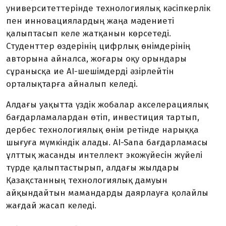
университеттерінде технологиялық кәсіпкерлік
пен инновациялардың жаңа мәдениеті
қалыптасып келе жатқанын көрсетеді.
Студенттер өздерінің цифрлық өнімдерінің
авторына айналса, жоғары оқу орындары
сұранысқа ие AI-шешімдерді әзірлейтін
орталықтарға айналып келеді.
Алдағы уақытта үздік жобалар акселерациялық
бағдарламалардан өтіп, инвестиция тартып,
дербес технологиялық өнім ретінде нарыққа
шығуға мүмкіндік алады. AI-Sana бағдарламасы
ұлттық жасанды интеллект экожүйесін жүйелі
түрде қалыптастырып, алдағы жылдары
Қазақстанның технологиялық дамуын
айқындайтын мамандарды даярлауға қолайлы
жағдай жасап келеді.