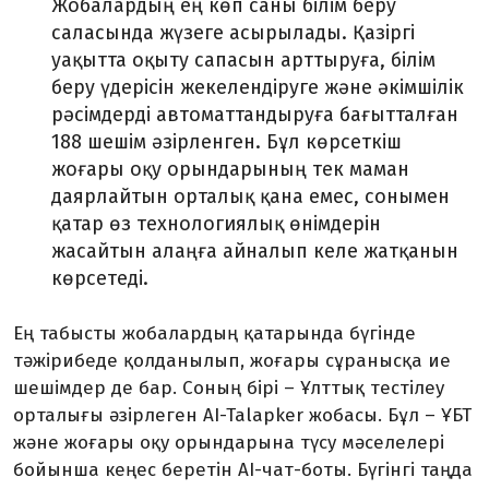
Жобалардың ең көп саны білім беру
саласында жүзеге асырылады. Қазіргі
уақытта оқыту сапасын арттыруға, білім
беру үдерісін жекелендіруге және әкімшілік
рәсімдерді автоматтандыруға бағытталған
188 шешім әзірленген. Бұл көрсеткіш
жоғары оқу орындарының тек маман
даярлайтын орталық қана емес, сонымен
қатар өз технологиялық өнімдерін
жасайтын алаңға айналып келе жатқанын
көрсетеді.
Ең табысты жобалардың қатарында бүгінде
тәжірибеде қолданылып, жоғары сұранысқа ие
шешімдер де бар. Соның бірі – Ұлттық тестілеу
орталығы әзірлеген AI-Talapker жобасы. Бұл – ҰБТ
және жоғары оқу орындарына түсу мәселелері
бойынша кеңес беретін AI-чат-боты. Бүгінгі таңда