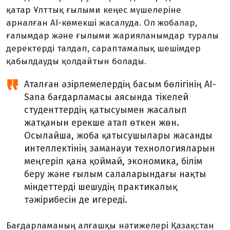
қатар Ұлттық ғылыми кеңес мүшелеріне
арналған AI-көмекші жасалуда. Ол жобалар,
ғалымдар және ғылыми жарияланымдар туралы
деректерді талдап, сараптамалық шешімдер
қабылдауды қолдайтын болады.
Аталған әзірлемелердің басым бөлігінің AI-
Sana бағдарламасы аясында тікелей
студенттердің қатысуымен жасалып
жатқанын ерекше атап өткен жөн.
Осылайша, жоба қатысушылары жасанды
интеллектінің заманауи технологияларын
меңгеріп қана қоймай, экономика, білім
беру және ғылым салаларындағы нақты
міндеттерді шешудің практикалық
тәжірибесін де игереді.
Бағдарламаның алғашқы нәтижелері Қазақстан