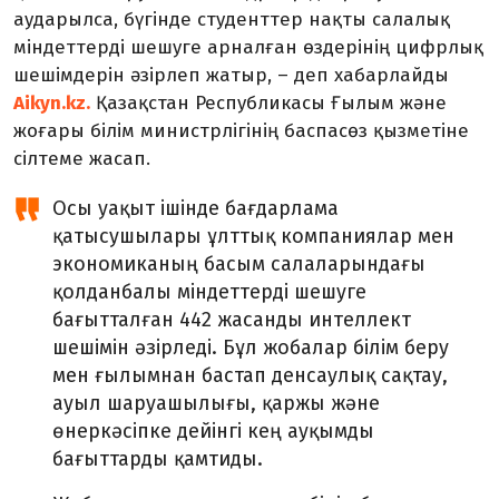
аударылса, бүгінде студенттер нақты салалық
міндеттерді шешуге арналған өздерінің цифрлық
шешімдерін әзірлеп жатыр, – деп хабарлайды
Aikyn.kz.
Қазақстан Республикасы Ғылым және
жоғары білім министрлігінің баспасөз қызметіне
сілтеме жасап.
Осы уақыт ішінде бағдарлама
қатысушылары ұлттық компаниялар мен
экономиканың басым салаларындағы
қолданбалы міндеттерді шешуге
бағытталған 442 жасанды интеллект
шешімін әзірледі. Бұл жобалар білім беру
мен ғылымнан бастап денсаулық сақтау,
ауыл шаруашылығы, қаржы және
өнеркәсіпке дейінгі кең ауқымды
бағыттарды қамтиды.