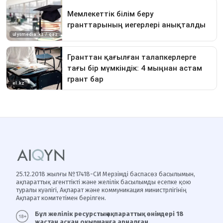
25.12.2018 жылғы №17418-СИ Мерзімді баспасөз басылымын,
ақпараттық агенттікті және желілік басылымды есепке қою
туралы куәлігі, Ақпарат және коммуникация министрлігінің
Ақпарат комитетімен берілген.
Бұл желілік ресурстың ақпараттық өнімдері 18
жастан асқан оқырманға арналған.