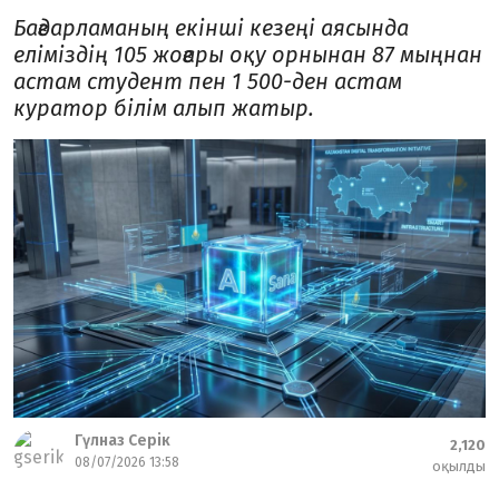
Бағдарламаның екінші кезеңі аясында
еліміздің 105 жоғары оқу орнынан 87 мыңнан
астам студент пен 1 500-ден астам
куратор білім алып жатыр.
Гүлназ Серік
2,120
08/07/2026 13:58
оқылды