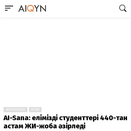
ЖАҢАЛЫҚТАР
БІЛІМ
AI-Sana: еліміздің студенттері 440-тан
астам ЖИ-жоба әзірледі