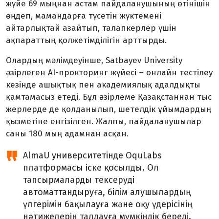
жүйе 69 мыңнан астам пайдаланушының өтінішін
өңдеп, мамандарға түсетін жүктемені
айтарлықтай азайтып, талапкерлер үшін
ақпараттың қолжетімділігін арттырды.
Олардың мәлімдеуінше, Satbayev University
әзірлеген AI-прокторинг жүйесі – онлайн тестілеу
кезінде ашықтық пен академиялық адалдықты
қамтамасыз етеді. Бұл әзірлеме Қазақстаннан тыс
жерлерде де қолданылып, шетелдік ұйымдардың
қызметіне енгізілген. Жалпы, пайдаланушылар
саны 180 мың адамнан асқан.
AlmaU университетінде OquLabs
платформасы іске қосылды. Ол
тапсырмаларды тексеруді
автоматтандыруға, білім алушылардың
үлгерімін бақылауға және оқу үдерісінің
нәтижелерін талдауға мүмкіндік береді.