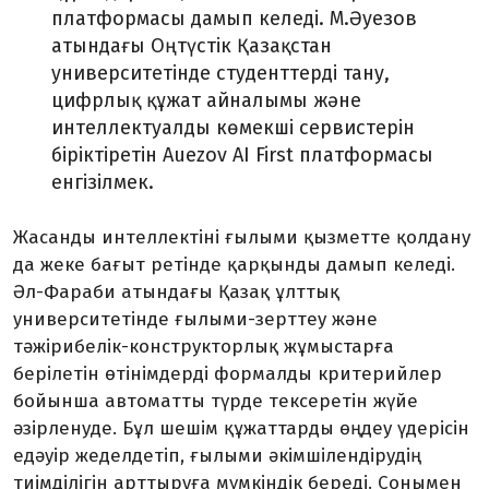
платформасы дамып келеді. М.Әуезов
атындағы Оңтүстік Қазақстан
университетінде студенттерді тану,
цифрлық құжат айналымы және
интеллектуалды көмекші сервистерін
біріктіретін Auezov AI First платформасы
енгізілмек.
Жасанды интеллектіні ғылыми қызметте қолдану
да жеке бағыт ретінде қарқынды дамып келеді.
Әл-Фараби атындағы Қазақ ұлттық
университетінде ғылыми-зерттеу және
тәжірибелік-конструкторлық жұмыстарға
берілетін өтінімдерді формалды критерийлер
бойынша автоматты түрде тексеретін жүйе
әзірленуде. Бұл шешім құжаттарды өңдеу үдерісін
едәуір жеделдетіп, ғылыми әкімшілендірудің
тиімділігін арттыруға мүмкіндік береді. Сонымен