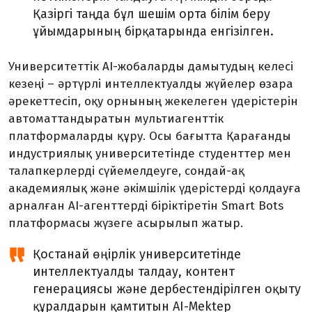
Қазіргі таңда бұл шешім орта білім беру
ұйымдарының бірқатарында енгізілген.
Университеттік AI-жобаларды дамытудың келесі
кезеңі – әртүрлі интеллектуалды жүйелер өзара
әрекеттесіп, оқу орнының жекелеген үдерістерін
автоматтандыратын мультиагенттік
платформаларды құру. Осы бағытта Қарағанды
индустриялық университетінде студенттер мен
талапкерлерді сүйемелдеуге, сондай-ақ
академиялық және әкімшілік үдерістерді қолдауға
арналған AI-агенттерді біріктіретін Smart Bots
платформасы жүзеге асырылып жатыр.
Қостанай өңірлік университетінде
интеллектуалды талдау, контент
генерациясы және дербестендірілген оқыту
құралдарын қамтитын AI-Mektep