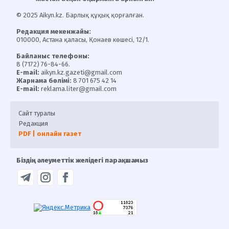
© 2025 Aikyn.kz. Барлық құқық қорғалған.
Редакция мекенжайы:
010000, Астана қаласы, Қонаев көшесі, 12/1.
Байланыс телефоны:
8 (7172) 76-84-66.
E-mail:
aikyn.kz.gazeti@gmail.com
Жарнама бөлімі:
8 701 675 42 14
E-mail:
reklama.liter@gmail.com
Сайт туралы
Редакция
PDF | онлайн газет
Біздің әлеуметтік желідегі парақшамыз