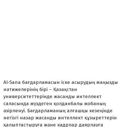
AI-Sana бағдарламасын іске асырудың маңызды
нәтижелерінің бірі – Қазақстан
университеттерінде жасанды интеллект
саласында жүздеген қолданбалы жобаның
әзірленуі. Бағдарламаның алғашқы кезеңінде
негізгі назар жасанды интеллект құзыреттерін
қалыптастыруға және кадрлар даярлауға