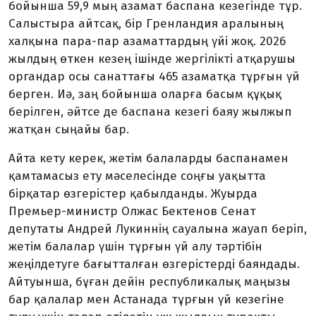
бойынша 59,9 мың азамат баспана кезегінде тұр.
Салыстыра айтсақ, бір Гренландия ара­лының
халқына пара-пар азаматтардың үйі жоқ. 2026
жылдың өткен кезең ішінде жергілікті атқарушы
органдар осы санаттағы 465 азаматқа тұрғын үй
берген. Иә, заң бойын­ша оларға басым құқық
берілген, әйтсе де баспана кезегі баяу жылжып
жатқан сыңайы бар.
Айта кету керек, жетім балаларды баспанамен
қамтамасыз ету мәселесінде соңғы уақытта
бірқатар өзгерістер қа­былданды. Жуырда
Премьер-министр Олжас Бектенов Сенат
депутаты Андрей Лукиннің сауалына жауап беріп,
жетім балалар үшін тұрғын үй алу тәртібін
жеңілдетуге бағытталған өзгерістерді баяндады.
Айтуынша, бұған дейін республикалық маңызы
бар қалалар мен Астанада тұрғын үй кезегіне