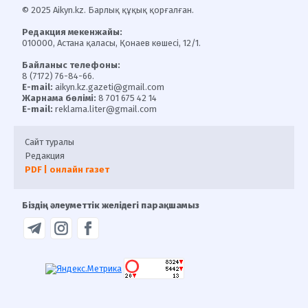
© 2025 Aikyn.kz. Барлық құқық қорғалған.
Редакция мекенжайы:
010000, Астана қаласы, Қонаев көшесі, 12/1.
Байланыс телефоны:
8 (7172) 76-84-66.
E-mail:
aikyn.kz.gazeti@gmail.com
Жарнама бөлімі:
8 701 675 42 14
E-mail:
reklama.liter@gmail.com
Сайт туралы
Редакция
PDF | онлайн газет
Біздің әлеуметтік желідегі парақшамыз