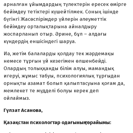
арналған ұйымдардың түлектерін ересек өмірге
бейімдеу тетіктері күшейтілмек. Соның ішінде
бүгінгі Жасөспірімдер үйлерін әлеуметтік
бейімдеу орталықтарына айналдыру
жоспарланып отыр. Әрине, бұл – алдағы
күндердің еншісіндегі шаруа.
Иә, жетім балаларды қолдау тек жәр­демақы
немесе тұрғын үй кезегімен өлшенбейді.
Олардың толыққанды білім алуы, мамандық
игеруі, жұмыс табуы, психологиялық тұрғыдан
орнықты азамат болып қалыптасуына қоғам да,
мемлекет те мүдделі болуы керек деп
ойлаймыз.
Гүлзат Асанова,
Қазақстан психологтар одағының төрайымы: