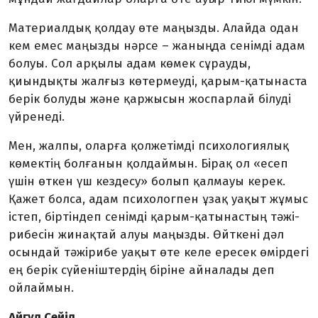
Материалдық қолдау өте маңызды. Алайда одан
кем емес маңызды нәрсе – жаныңда сенімді адам
болуы. Сол арқылы адам көмек сұрауды,
қиындықты жалғыз көтермеуді, қарым-қатынаста
берік болуды және қаржысын жоспарлай білуді
үйренеді.
Мен, жалпы, оларға қолжетімді психо­логиялық
көмектің болғанын қолдаймын. Бірақ ол «есеп
үшін өткен үш кездесу» болып қалмауы керек.
Қажет болса, адам психологпен ұзақ уақыт жұмыс
істеп, бір­тіндеп сенімді қарым-қатынастың тәжі­
рибесін жинақтай алуы маңызды. Өйткені дәл
осындай тәжірибе уақыт өте келе ересек өмірдегі
ең берік сүйеніштердің біріне айналады деп
ойлаймын.
Айгүл Сейіл