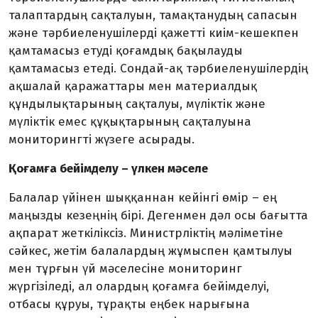
талаптардың сақталуын, та­мақтанудың сапасын
және тәрбиелену­шілерді қажетті киім-кешекпен
қамтамасыз етуді қоғамдық бақылауды
қамтамасыз етеді. Сондай-ақ тәрбиеленушілердің
ақшалай қаражаттары мен материалдық
құндылықтарының сақталуы, мүліктік және
мүліктік емес құқықтарының сақ­талуына
мониторингті жүзеге асырады.
Қоғамға бейімделу – үлкен мәселе
Балалар үйінен шыққаннан кейінгі өмір – ең
маңызды кезеңнің бірі. Дегенмен дәл осы бағытта
ақпарат жеткіліксіз. Министрліктің мәліметіне
сәйкес, жетім балалардың жұмыспен қамтылуы
мен тұрғын үй мәселесіне мониторинг
жүргізіледі, ал олардың қоғамға бейімделуі,
отбасы құруы, тұрақты еңбек нарығына