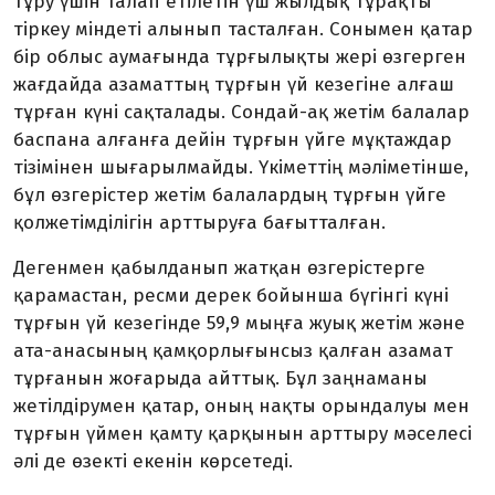
тұру үшін талап етілетін үш жылдық тұрақты
тіркеу міндеті алынып тасталған. Сонымен қатар
бір облыс аумағында тұрғылықты жері өзгерген
жағдайда азаматтың тұрғын үй кезегіне алғаш
тұрған күні сақталады. Сондай-ақ жетім балалар
баспана алғанға дейін тұрғын үйге мұқтаждар
тізімінен шығарылмайды. Үкіметтің мәліметінше,
бұл өзгерістер жетім балалардың тұрғын үйге
қолжетімділігін арттыруға бағытталған.
Дегенмен қабылданып жатқан өзге­рістерге
қарамастан, ресми дерек бойынша бүгінгі күні
тұрғын үй кезегінде 59,9 мыңға жуық жетім және
ата-анасының қам­қорлығынсыз қалған азамат
тұрғанын жоғарыда айттық. Бұл заңнаманы
жетілдірумен қатар, оның нақты орындалуы мен
тұрғын үймен қамту қарқынын арттыру мәселесі
әлі де өзекті екенін көрсетеді.