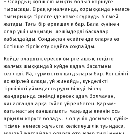
– Олардың көпшілігі мықты болып көрінуге
тырысады. Бірақ қиналғанда, қорыққанда немесе
тығырыққа тірелгенде көмек сұрауды білмей
жатады. Тағы бір ерекшелік бар. Бала күнінен
олар үшін маңызды шешімдерді басқалар
қабылдайды. Сондықтан есейгенде оларға өз
бетінше тірлік ету оңайға соқпайды.
Кейде олардың ересек өмірге ашық теңізге
жалғыз шыққандай күйде қадам басатыны
сезіледі. Иә, тұрмыстық дағ­дылары бар. Көпшілігі
ас әзірлей алады, үй жинайды, күнделікті
тіршілікті ұйым­дастыруды біледі. Бірақ
жандарында сенімді ересек адам болмаған,
қиналғанда арқа сүйеп үйренбеген. Қарым-
қатынастың қаншалықты маңызды екенін осы
арқылы көруге болады. Сол үшін досымен, сүйік­
тісімен немесе жұмыста келіспеушілік туындаса,
мұндай жағдайлар оларға өте ауыр тиюі мүмкін.