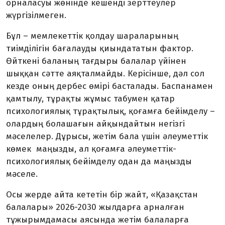
орналасуы жөнінде кешенді зерттеулер
жүргізілмеген.
Бұл – мемлекеттік қолдау шараларының
тиімділігін бағалауды қиындататын фактор.
Өйткені баланың тағдыры балалар үйінен
шыққан сәтте аяқталмайды. Керісінше, дәл сол
кезде оның дербес өмірі басталады. Баспанамен
қамтылу, тұрақты жұмыс табумен қатар
психологиялық тұрақтылық, қоғамға бейімделу –
олардың болашағын айқындайтын негізгі
мәселелер. Дұрысы, жетім бала үшін әлеуметтік
көмек маңызды, ал қоғамға әлеуметтік-
психологиялық бейімделу одан да маңызды
мәселе.
Осы жерде айта кететін бір жайт, «Қазақстан
балалары» 2026-2030 жылдар­ға арналған
тұжырымдамасы аясында жетім балаларға