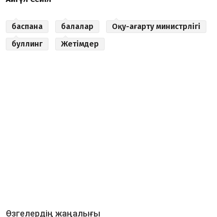
баспана
балалар
Оқу-ағарту министрлігі
буллинг
Жетімдер