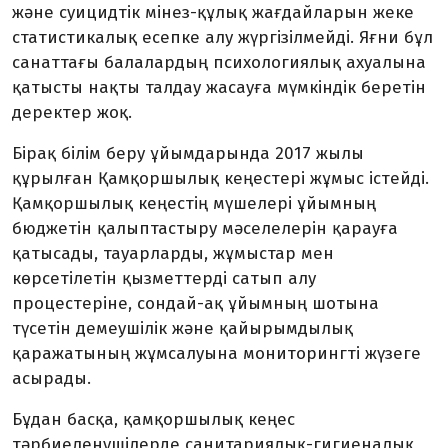
және суицидтік мінез-құлық жағдайларын жеке
статис­тикалық есепке алу жүргізілмейді. Яғни бұл
санаттағы балалардың психологиялық ахуалына
қатысты нақты талдау жасауға мүмкіндік беретін
деректер жоқ.
Бірақ білім беру ұйымдарында 2017 жылы
құрылған Қамқоршылық кеңестері жұмыс істейді.
Қамқоршылық кеңестің мүшелері ұйымның
бюджетін қалыптастыру мәселелерін қарауға
қатысады, тауарларды, жұмыстар мен
көрсетілетін қызметтерді сатып алу
процестеріне, сондай-ақ ұйым­ның шотына
түсетін демеушілік және қайырымдылық
қаражатының жұмсалуына мониторингті жүзеге
асырады.
Бұдан басқа, қамқоршылық кеңес
тәрбиеленушілерде санитариялық-ги­гиеналық