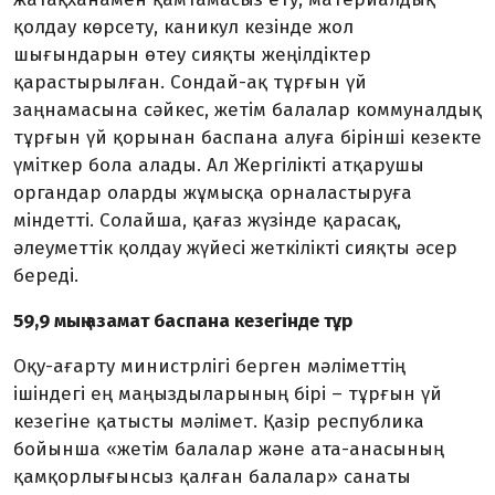
қолдау көрсету, каникул кезінде жол
шығындарын өтеу сияқты жеңілдіктер
қарастырылған. Сондай-ақ тұрғын үй
заңнамасына сәйкес, жетім балалар коммуналдық
тұрғын үй қорынан баспана алуға бірінші кезекте
үміткер бола алады. Ал Жергілікті атқарушы
органдар оларды жұмысқа орналастыруға
міндетті. Солайша, қағаз жүзінде қарасақ,
әлеуметтік қолдау жүйесі жеткілікті сияқты әсер
береді.
59,9 мың азамат баспана кезегінде тұр
Оқу-ағарту министрлігі берген мә­ліметтің
ішіндегі ең маңыздыларының бірі – тұрғын үй
кезегіне қатысты мәлімет. Қазір республика
бойынша «жетім балалар және ата-анасының
қамқорлығынсыз қалған балалар» санаты