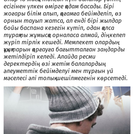
есігінен үлкен өмірге қадам басады. Бірі
жоғары білім алып, қоғамға бейімделіп, өз
орнын тауып жатса, ал енді бірі жылдар
бойы баспана кезегін күтіп, одан қалса
тұрақты жұмысқа орналаса алмай, діңкелеп
жүріп тірлік кешеді. Мемлекет олардың
құқықтарын қорғауға бағытталған заңдарды
жетілдіріп келеді. Алайда ресми
деректердің өзі жетім балалардың
әлеуметтік бейімделуі мен тұрғын үй
мәселесі әлі толық шешілмегенін көрсетеді.