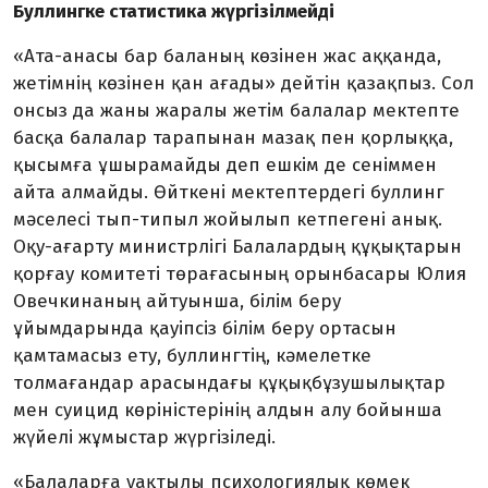
Буллингке статистика жүргізілмейді
«Ата-анасы бар баланың көзінен жас аққанда,
жетімнің көзінен қан ағады» дейтін қазақпыз. Сол
онсыз да жаны жаралы жетім балалар мектепте
басқа балалар тарапынан мазақ пен қорлыққа,
қысымға ұшырамайды деп ешкім де сеніммен
айта алмайды. Өйткені мек­тептердегі буллинг
мәселесі тып-типыл жойылып кетпегені анық.
Оқу-ағарту министрлігі Балалардың құқықтарын
қорғау комитеті төрағасының орынбасары Юлия
Овечкинаның айтуынша, білім беру
ұйымдарында қауіпсіз білім беру ортасын
қамтамасыз ету, буллингтің, кәмелетке
толмағандар арасындағы құқықбұзушылықтар
мен суицид көрініс­терінің алдын алу бойынша
жүйелі жұ­мыстар жүргізіледі.
«Балаларға уақтылы психологиялық көмек