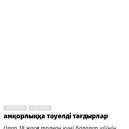
ЖАҢАЛЫҚТАР
A-NEWSPAPER
Қамқорлыққа тәуелді тағдырлар
Олар 18 жасқа толған күні балалар үйінің