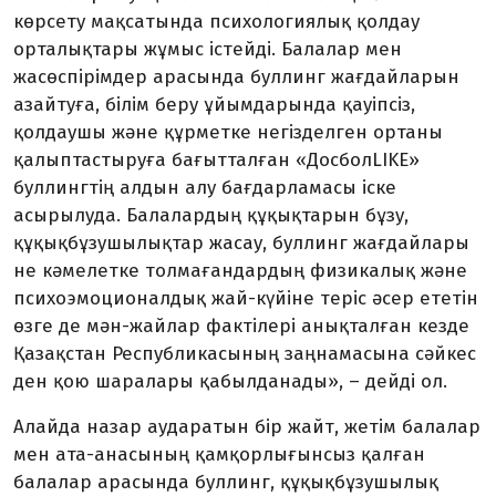
көрсету мақсатында психологиялық қолдау
орталықтары жұмыс істейді. Балалар мен
жасөспірімдер арасында буллинг жағдайларын
азайтуға, білім беру ұйым­дарында қауіпсіз,
қолдаушы және құрметке негізделген ортаны
қалыптастыруға бағытталған «ДосболLIKE»
буллингтің алдын алу бағдарламасы іске
асырылуда. Балалардың құқықтарын бұзу,
құқықбұ­зушылықтар жасау, буллинг жағдайлары
не кәмелетке толмағандардың физикалық және
психоэмоционалдық жай-күйіне теріс әсер ететін
өзге де мән-жайлар фак­тілері анықталған кезде
Қазақстан Рес­публикасының заңнамасына сәйкес
ден қою шаралары қабылданады», – дейді ол.
Алайда назар аударатын бір жайт, жетім балалар
мен ата-анасының қамқор­лығынсыз қалған
балалар арасында бул­линг, құқықбұзушылық