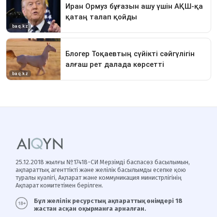
25.12.2018 жылғы №17418-СИ Мерзімді баспасөз басылымын,
ақпараттық агенттікті және желілік басылымды есепке қою
туралы куәлігі, Ақпарат және коммуникация министрлігінің
Ақпарат комитетімен берілген.
Бұл желілік ресурстың ақпараттық өнімдері 18
жастан асқан оқырманға арналған.